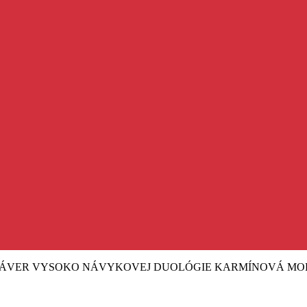
 ZÁVER VYSOKO NÁVYKOVEJ DUOLÓGIE KARMÍNOVÁ MO