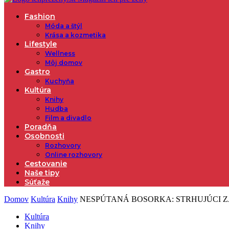
Fashion
Móda a štýl
Krása a kozmetika
Lifestyle
Wellness
Môj domov
Gastro
Kuchyňa
Kultúra
Knihy
Hudba
Film a divadlo
Poradňa
Osobnosti
Rozhovory
Online rozhovory
Cestovanie
Naše tipy
Súťaže
Domov
Kultúra
Knihy
NESPÚTANÁ BOSORKA: STRHUJÚCI
Kultúra
Knihy