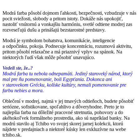
Modrá farba pôsobí dojmom ľahkosti, bezpečnosti, vzbudzuje v nás
pocit sviežosti, slobody a pritom istoty. Dokáže nás upokojiť,
nastoliť vnútornú a vonkajšiu harmóniu, svetlé odtiene modrej zas
rozveseľujú dušu a prinášajú bezstarostné predstavy.
Modrá je symbolom bohatstva, komunikácie, inteligencie
a odpočinku, pokoja. Podnecuje koncentráciu, rozumovú aktivitu,
pritom pôsobí relaxačne a má priaznivý vplyv na spánok. Na
niektorých ľudí však môže pôsobiť unavujúco.
Vedeli ste, že..?
Modrá farba tu nebola odnepamäti. Jediný staroveký národ, ktorý
mal pre ňu pomenovanie, boli Egypťania. Dokonca ani
v starovekom Grécku, kolíske kultúry, nemali pomenovanie
pre
farbu nebies a mora.
Oblečení v modrej, najmä v jej tmavých odtieňoch, budete pôsobiť
seriózne, sofistikovane, spoľahlivo a dôveryhodne. Preto je to
najlepšia farba na dôležité pracovné stretnutia, pohovory a do
akéhokoľvek formálneho prostredia, ako sú napríklad banky. Na
modrú stavilo aj Tchibo vo svojej skorej jarnej kolekcii, ktorú
nájdete v predajniach a niektoré kúsky len exkluzívne na webe
tchibo.sk.