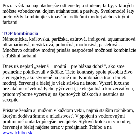
Pozor však na najchladnejšie odtiene tejto studenej farby, v ktorých
môžete vzbudzovať dojem utiahnutosti a pasivity. Svetlomodré šaty
preto vždy kombinujte s tmavšími odtieňmi modrej alebo s inými
farbami.
TOP kombinácia
Námornícka, kráľovská, parížska, azúrová, indigová, aquamarínová,
ultramarínová, nevädzová, polnočná, modrosivá, pastelová…
Množstvo odtieňov modrej prináša nespočetné možnosti kombinácie
s ďalšími farbami.
Dnes už neplatí „zelená – modrá – pre blázna dobrá“, ako sme
posmešne pokrikovali v škôlke. Tieto kontrasty spolu pôsobia živo
a energicky, ako stvorené na jarné dni. Kombinácia troch farieb
modrej, červenej a bielej je však stávka na istotu. Vyzerá luxusne
bez akéhokoľvek nádychu gýčovosti, je elegantná a konzervatívna,
pritom výborne vyzerá aj na športových kúskoch a nestrá
ca na
sexepíle.
Pristane ženám aj mužom v každom veku, najmä starším ročníkom,
ktorým dodáva šmrnc a mladistvosť. V spojení s vodorovnými
pruhmi nič omladzujúcejšie nenájdete. Štýlovú kolekciu v modrej,
červenej a bielej nájdete teraz v predajniach Tchibo a na
www.tchibo.sk
.