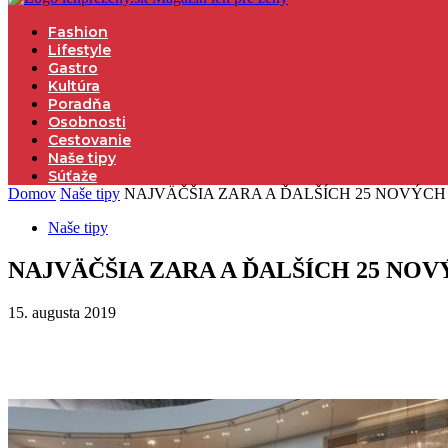
Fashion
Lifestyle
Gastro
Kultúra
Poradňa
Osobnosti
Cestovanie
Naše tipy
Súťaže
Domov
Naše tipy
NAJVÄČŠIA ZARA A ĎALŠÍCH 25 NOVÝCH
Naše tipy
NAJVÄČŠIA ZARA A ĎALŠÍCH 25 NO
15. augusta 2019