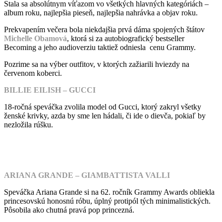
Stala sa absolútnym víťazom vo všetkých hlavných kategóriách –
album roku, najlepšia pieseň, najlepšia nahrávka a objav roku.
Prekvapením večera bola niekdajšia prvá dáma spojených štátov
Michelle Obamová
, ktorá si za autobiografický bestseller
Becoming a jeho audioverziu taktiež odniesla cenu Grammy.
Pozrime sa na výber outfitov, v ktorých zažiarili hviezdy na
červenom koberci.
BILLIE EILISH – GUCCI
18-ročná speváčka zvolila model od Gucci, ktorý zakryl všetky
ženské krivky, azda by sme len hádali, či ide o dievča, pokiaľ by
nezložila rúšku.
ARIANA GRANDE – GIAMBATTISTA VALLI
Speváčka Ariana Grande si na 62. ročník Grammy Awards obliekla
princesovskú honosnú róbu, úplný protipól tých minimalistických.
Pôsobila ako chutná pravá pop princezná.