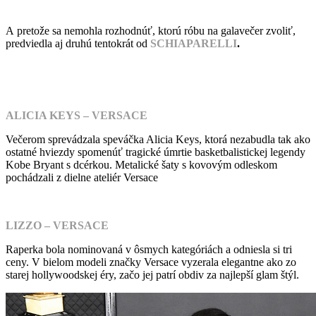
A pretože sa nemohla rozhodnúť, ktorú róbu na galavečer zvoliť,
predviedla aj druhú tentokrát od
SCHIAPARELLI
.
ALICIA KEYS – VERSACE
Večerom sprevádzala speváčka Alicia Keys, ktorá nezabudla tak ako
ostatné hviezdy spomenúť tragické úmrtie basketbalistickej legendy
Kobe Bryant s dcérkou. Metalické šaty s kovovým odleskom
pochádzali z dielne ateliér Versace
LIZZO – VERSACE
Raperka bola nominovaná v ôsmych kategóriách a odniesla si tri
ceny. V bielom modeli značky Versace vyzerala elegantne ako zo
starej hollywoodskej éry, začo jej patrí obdiv za najlepší glam štýl.