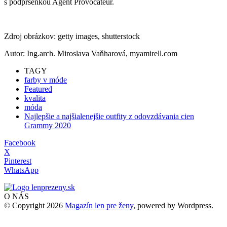
s podprsenkou Agent Provocateur.
Zdroj obrázkov: getty images, shutterstock
Autor: Ing.arch. Miroslava Vaňharová, myamirell.com
TAGY
farby v móde
Featured
kvalita
móda
Najlepšie a najšialenejšie outfity z odovzdávania cien
Grammy 2020
Facebook
X
Pinterest
WhatsApp
O NÁS
© Copyright 2026
Magazín len pre ženy
, powered by Wordpress.