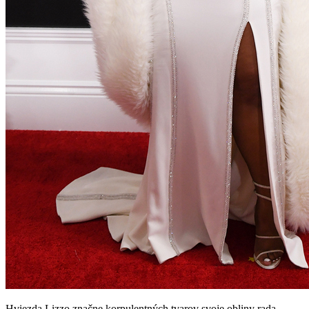
Hviezda Lizzo značne korpulentných tvarov svoje obliny rada