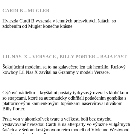
CARDI B – MUGLER
Hviezda Cardi B vyzerala v jemných priesvitných šatách so
zdobením od Mugler konečne krásne.
LIL NAS X – VERSACE , BILLY PORTER – BAJA EAST
Šokujúcimi modelmi sa to na galavečere len tak hemžilo. Ružový
kowboy Lil Nas X zavítal na Grammy v modeli Versace.
Gýčovú nádielku – kryštálmi posiaty tyrkysový overal s klobúkom
so strapcami, ktoré sa automaticky odhŕňali potlačením gombíka s
platformovými kamienkovými topánkami naservíroval divákom
Billy Porter.
Prsia von v akomkoľvek tvare a veľkosti boli bez ostychu
vystavované hviezdou Cardi B na afterparty vo výrazne vulgárnych
šatách a v šedom kostýmovom retro modeli od Vivienne Westwood