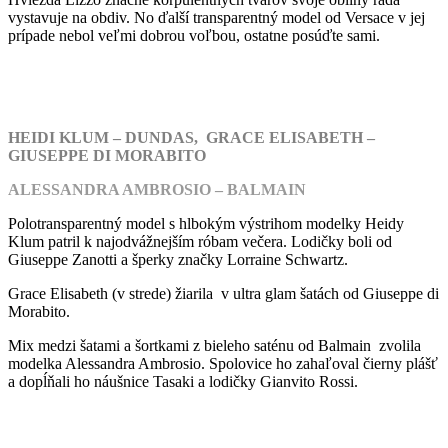
vystavuje na obdiv. No ďalší transparentný model od Versace v jej
prípade nebol veľmi dobrou voľbou, ostatne posúďte sami.
HEIDI KLUM – DUNDAS, GRACE ELISABETH –
GIUSEPPE DI MORABITO
ALESSANDRA AMBROSIO – BALMAIN
Polotransparentný model s hlbokým výstrihom modelky Heidy
Klum patril k najodvážnejším róbam večera. Lodičky boli od
Giuseppe Zanotti a šperky značky Lorraine Schwartz.
Grace Elisabeth (v strede) žiarila v ultra glam šatách od Giuseppe di
Morabito.
Mix medzi šatami a šortkami z bieleho saténu od Balmain zvolila
modelka Alessandra Ambrosio. Spolovice ho zahaľoval čierny plášť
a dopĺňali ho náušnice Tasaki a lodičky Gianvito Rossi.