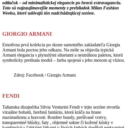
odtlačok – od minimalistickej elegancie po hravú extravaganciu.
Toto sú najzaujímavejšie momenty z prehliadok Milan Fashion
Weeku, ktoré udávajú tón nadchádzajúcej sezóne.
GIORGIO ARMANI
Emotívna prvá kolekcia po skone samotného zakladateľa Giorgia
Armani bola poctou jeho odkazu. Na móle sa objavila typická
Armani elegancia s plynulými siluetami a neutrálnou paletou, ktorú
symbolicky pretínala modrá – farba spojená s jeho menom aj víziou.
Zdroj: Facebook / Giorgio Armani
FENDI
Talianska dizajnérka Silvia Venturini Fendi v tejto sezóne stvorila
vizuálne bohatú, farebnú fantáziu, ktorá kráča na hrane
maximalizmu a hravosti. Bomber bundy, prešívané vrstvy,
transparentné blúzky, šaty , objemné sukne či kožené kúsky v
kombinácii s ľahkými látkami v živých farbách dopĺňali prekvapivé