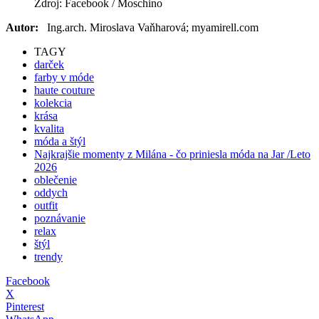
Zdroj: Facebook / Moschino
Autor:
Ing.arch. Miroslava Vaňharová; myamirell.com
TAGY
darček
farby v móde
haute couture
kolekcia
krása
kvalita
móda a štýl
Najkrajšie momenty z Milána - čo priniesla móda na Jar /Leto
2026
oblečenie
oddych
outfit
poznávanie
relax
štýl
trendy
Facebook
X
Pinterest