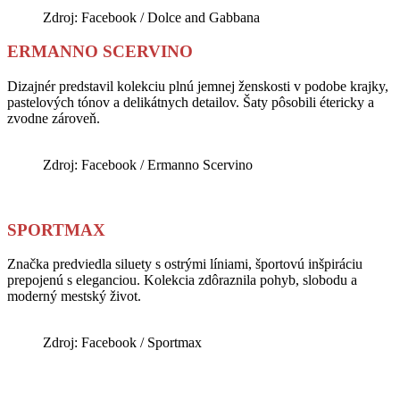
Zdroj: Facebook / Dolce and Gabbana
ERMANNO SCERVINO
Dizajnér predstavil kolekciu plnú jemnej ženskosti v podobe krajky,
pastelových tónov a delikátnych detailov. Šaty pôsobili étericky a
zvodne zároveň.
Zdroj: Facebook / Ermanno Scervino
SPORTMAX
Značka predviedla siluety s ostrými líniami, športovú inšpiráciu
prepojenú s eleganciou. Kolekcia zdôraznila pohyb, slobodu a
moderný mestský život.
Zdroj: Facebook / Sportmax