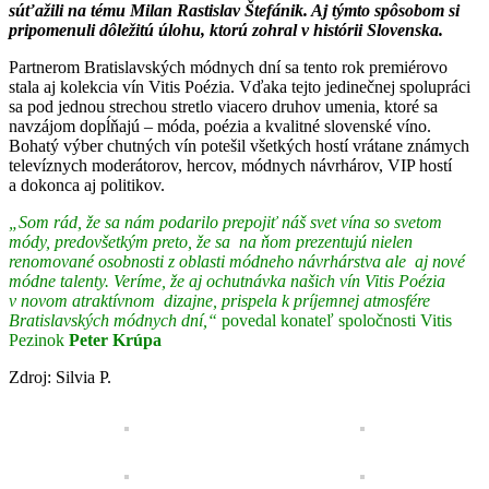
súťažili na tému Milan Rastislav Štefánik. Aj týmto spôsobom si
pripomenuli dôležitú úlohu, ktorú zohral v histórii Slovenska.
Partnerom Bratislavských módnych dní sa tento rok premiérovo
stala aj kolekcia vín Vitis Poézia. Vďaka tejto jedinečnej spolupráci
sa pod jednou strechou stretlo viacero druhov umenia, ktoré sa
navzájom dopĺňajú – móda, poézia a kvalitné slovenské víno.
Bohatý výber chutných vín potešil všetkých hostí vrátane známych
televíznych moderátorov, hercov, módnych návrhárov, VIP hostí
a dokonca aj politikov.
„Som rád, že sa nám podarilo prepojiť náš svet vína so svetom
módy, predovšetkým preto, že sa na ňom prezentujú nielen
renomované osobnosti z oblasti módneho návrhárstva ale aj nové
módne talenty. Veríme, že aj ochutnávka našich vín Vitis Poézia
v novom atraktívnom dizajne, prispela k príjemnej atmosfére
Bratislavských módnych dní,“
povedal konateľ spoločnosti Vitis
Pezinok
Peter Krúpa
Zdroj: Silvia P.