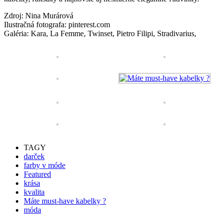
Zdroj: Nina Murárová
Ilustračná fotografa: pinterest.com
Galéria: Kara, La Femme, Twinset, Pietro Filipi, Stradivarius,
TAGY
darček
farby v móde
Featured
krása
kvalita
Máte must-have kabelky ?
móda