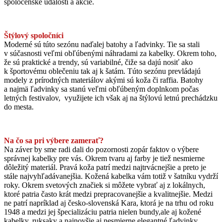
spoločenské udalosti a akcie.
Štýlový spoločníci
Moderné sú túto sezónu naďalej batohy a ľadvinky. Tie sa stali
v súčasnosti veľmi obľúbenými náhradami za kabelky. Okrem toho,
že sú praktické a trendy, sú variabilné, čiže sa dajú nosiť ako
k športovému oblečeniu tak aj k šatám. Túto sezónu prevládajú
modely z prírodných materiálov akými sú koža či raffia. Batohy
a najmä ľadvinky sa stanú veľmi obľúbeným doplnkom počas
letných festivalov, využijete ich však aj na štýlovú letnú prechádzku
do mesta.
Na čo sa pri výbere zamerať?
Na záver by sme radi dali do pozornosti zopár faktov o výbere
správnej kabelky pre vás. Okrem tvaru aj farby je tiež nesmierne
dôležitý materiál. Pravá koža patrí medzi najtrvácnejšie a preto je
stále najvyhľadávanejšia. Kožená kabelka vám totiž v šatníku vydrží
roky. Okrem svetových značiek si môžete vybrať aj z lokálnych,
ktoré patria často krát medzi prepracovanejšie a kvalitnejšie. Medzi
ne patrí napríklad aj česko-slovenská Kara, ktorá je na trhu od roku
1948 a medzi jej špecializáciu patria nielen bundy,ale aj kožené
kabelky, ruksaky a najnovšie aj nesmierne elegantné ľadvinky.