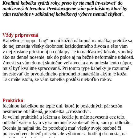
Kvalitná kabelka vydrží roky, preto by ste mali investovať do
nadčasových trendov. Predstavujeme vám pár kúskov, ktoré by
vám rozhodne v základnej kabelkovej výbave nemali chýbať.
Vždy pripravená
Kabelku „shopper bag“ ocení každá nákupná maniačka, pretože sa
do nej zmestia všetky drobnosti každodenného života a ešte vám
v nej zostane priestor aj na nákupy. Je to nadčasový kúsok, vhodný
ako na denné nosenie, tak do práce aj na bežné neformálne udalosti.
Zmestí sa vám do nej skutočne veľa vecí a aby uniesla tento nápor,
musí byť kvalitne spracovaná. Pri tomto type kabelky je rozumné
investovať do prvotriedneho prírodného materiálu akým je koža.
Tak máte istotu, že vám kabelka poslúži niekoľko rokov.
Praktická
Ideálnou kabelkou na teplé dni, ktorá je posledných pár sezón
nesmierne obľúbená, je kabelka „crossbody“.
Je veľmi praktická a ležérna a keďže ju máte zavesenú cez telo,
odľahčí vaše ruky a vy sa nemusíte zaoberať tým, kam ju odložíte.
Ocenia ju najmä tie, čo potrebujú mať všetky svoje osobné či
pracovné veci hneď pri sebe ale výborne sa hodí aj do mesta, na