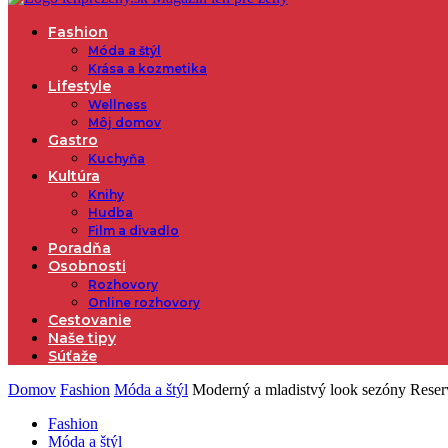
Fashion
Móda a štýl
Krása a kozmetika
Lifestyle
Wellness
Môj domov
Gastro
Kuchyňa
Kultúra
Knihy
Hudba
Film a divadlo
Poradňa
Osobnosti
Rozhovory
Online rozhovory
Cestovanie
Naše tipy
Súťaže
Domov
Fashion
Móda a štýl
Moderný a mladistvý look sezóny Reserv
Fashion
Móda a štýl