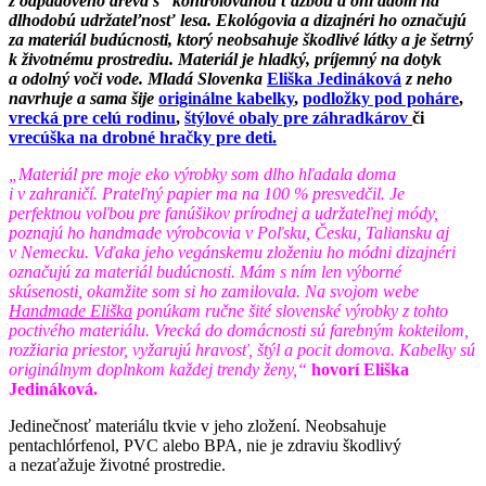
z odpadového dreva s kontrolovanou ťažbou a ohľadom na
dlhodobú udržateľnosť lesa. Ekológovia a dizajnéri ho označujú
za materiál budúcnosti, ktorý neobsahuje škodlivé látky a je šetrný
k životnému prostrediu. Materiál je hladký, príjemný na dotyk
a odolný voči vode. Mladá Slovenka
Eliška Jedináková
z neho
navrhuje a sama šije
originálne kabelky
,
podložky pod poháre
,
vrecká pre celú rodinu
,
štýlové obaly pre záhradkárov
či
vrecúška na drobné hračky pre deti.
„Materiál pre moje eko výrobky som dlho hľadala doma
i v zahraničí. Prateľný papier ma na 100 % presvedčil. Je
perfektnou voľbou pre fanúšikov prírodnej a udržateľnej módy,
poznajú ho handmade výrobcovia v Poľsku, Česku, Taliansku aj
v Nemecku.
Vďaka jeho vegánskemu zloženiu
ho módni dizajnéri
označujú za materiál budúcnosti. Mám s ním len výborné
skúsenosti, okamžite som si ho zamilovala. Na svojom webe
Handmade Eliška
ponúkam ručne šité slovenské výrobky z tohto
poctivého materiálu. Vrecká do domácnosti sú farebným kokteilom,
rozžiaria priestor, vyžarujú hravosť, štýl a pocit domova. Kabelky sú
originálnym doplnkom každej trendy ženy,“
hovorí Eliška
Jedináková.
Jedinečnosť materiálu tkvie v jeho zložení. Neobsahuje
pentachlórfenol, PVC alebo BPA, nie je zdraviu škodlivý
a nezaťažuje životné prostredie.