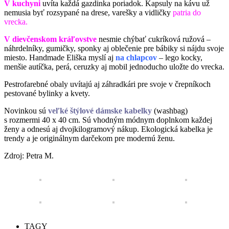
V kuchyni
uvíta každá gazdinka poriadok. Kapsuly na kávu už
nemusia byť rozsypané na drese, varešky a vidličky
patria do
vrecka.
V dievčenskom kráľovstve
nesmie chýbať cukríková ružová –
náhrdelníky, gumičky, sponky aj oblečenie pre bábiky si nájdu svoje
miesto. Handmade Eliška myslí aj
na chlapcov
– lego kocky,
menšie autíčka, perá, ceruzky aj mobil jednoducho uložte do vrecka.
Pestrofarebné obaly uvítajú aj záhradkári pre svoje v črepníkoch
pestované bylinky a kvety.
Novinkou sú
veľké štýlové dámske kabelky
(washbag)
s rozmermi 40 x 40 cm. Sú vhodným módnym doplnkom každej
ženy a odnesú aj dvojkilogramový nákup. Ekologická kabelka je
trendy a je originálnym darčekom pre modernú ženu.
Zdroj: Petra M.
TAGY