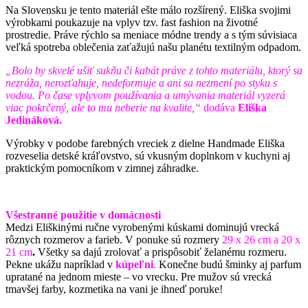
Na Slovensku je tento materiál ešte málo rozšírený. Eliška svojimi
výrobkami poukazuje na vplyv tzv. fast fashion na životné
prostredie. Práve rýchlo sa meniace módne trendy a s tým súvisiaca
veľká spotreba oblečenia zaťažujú našu planétu textilným odpadom.
„Bolo by skvelé ušiť sukňu či kabát práve z tohto materiálu, ktorý sa
nezráža, nerozťahuje, nedeformuje a ani sa nezmení po styku s
vodou. Po čase vplyvom používania a umývania materiál vyzerá
viac pokrčený, ale to mu neberie na kvalite,“
dodáva
Eliška
Jedináková.
Výrobky v podobe farebných vreciek z dielne Handmade Eliška
rozveselia detské kráľovstvo, sú vkusným doplnkom v kuchyni aj
praktickým pomocníkom v zimnej záhradke.
Všestranné použitie v domácnosti
Medzi Eliškinými ručne vyrobenými kúskami dominujú vrecká
rôznych rozmerov a farieb. V ponuke sú rozmery
29 x 26 cm a
20 x
21 cm
.
Všetky sa dajú zrolovať a prispôsobiť želanému rozmeru.
Pekne ukážu napríklad v
kúpeľni
.
Konečne budú šminky aj parfum
upratané na jednom mieste – vo vrecku. Pre mužov sú vrecká
tmavšej farby, kozmetika na vani je ihneď poruke!