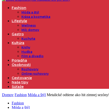
Fashion
Móda a štýl
Krása a kozmetika
Lifestyle
Wellness
Môj domov
Gastro
Kuchyňa
Kultúra
Knihy
Hudba
Film a divadlo
Poradňa
Osobnosti
Rozhovory
Online rozhovory
Cestovanie
Naše tipy
Súťaže
Domov
Fashion
Móda a štýl
Metalické odtiene ako hit zimnej sezóny
Fashion
Móda a štýl