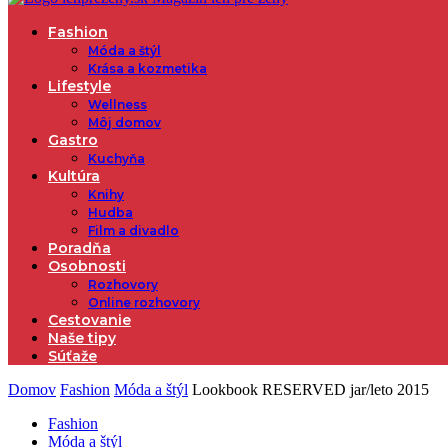
Fashion
Móda a štýl
Krása a kozmetika
Lifestyle
Wellness
Môj domov
Gastro
Kuchyňa
Kultúra
Knihy
Hudba
Film a divadlo
Poradňa
Osobnosti
Rozhovory
Online rozhovory
Cestovanie
Naše tipy
Súťaže
Domov
Fashion
Móda a štýl
Lookbook RESERVED jar/leto 2015
Fashion
Móda a štýl