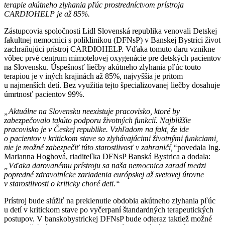
terapie akútneho zlyhania pľúc prostredníctvom prístroja
CARDIOHELP je až 85%.
Zástupcovia spoločnosti Lidl Slovenská republika venovali Detskej
fakultnej nemocnici s poliklinikou (DFNsP) v Banskej Bystrici život
zachraňujúci prístroj CARDIOHELP. Vďaka tomuto daru vznikne
vôbec prvé centrum mimotelovej oxygenácie pre detských pacientov
na Slovensku. Úspešnosť liečby akútneho zlyhania pľúc touto
terapiou je v iných krajinách až 85%, najvyššia je pritom
u najmenších detí. Bez využitia tejto špecializovanej liečby dosahuje
úmrtnosť pacientov 99%.
„Aktuálne na Slovensku neexistuje pracovisko, ktoré by
zabezpečovalo takúto podporu životných funkcií. Najbližšie
pracovisko je v Českej republike. Vzhľadom na fakt, že ide
o pacientov v kritickom stave so zlyhávajúcimi životnými funkciami,
nie je možné zabezpečiť túto starostlivosť v zahraničí,“
povedala Ing.
Marianna Hoghová, riaditeľka DFNsP Banská Bystrica a dodala:
„Vďaka darovanému prístroju sa naša nemocnica zaradí medzi
popredné zdravotnícke zariadenia európskej až svetovej úrovne
v starostlivosti o kriticky choré deti.“
Prístroj bude slúžiť na preklenutie obdobia akútneho zlyhania pľúc
u detí v kritickom stave po vyčerpaní štandardných terapeutických
postupov. V banskobystrickej DFNsP bude odteraz taktiež možné