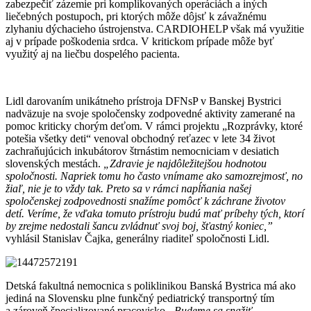
zabezpečiť zázemie pri komplikovaných operáciách a iných
liečebných postupoch, pri ktorých môže dôjsť k závažnému
zlyhaniu dýchacieho ústrojenstva. CARDIOHELP však má využitie
aj v prípade poškodenia srdca. V kritickom prípade môže byť
využitý aj na liečbu dospelého pacienta.
Lidl darovaním unikátneho prístroja DFNsP v Banskej Bystrici
nadväzuje na svoje spoločensky zodpovedné aktivity zamerané na
pomoc kriticky chorým deťom. V rámci projektu „Rozprávky, ktoré
potešia všetky deti“ venoval obchodný reťazec v lete 34 život
zachraňujúcich inkubátorov štrnástim nemocniciam v desiatich
slovenských mestách.
„Zdravie je najdôležitejšou hodnotou
spoločnosti. Napriek tomu ho často vnímame ako samozrejmosť, no
žiaľ, nie je to vždy tak. Preto sa v rámci napĺňania našej
spoločenskej zodpovednosti snažíme pomôcť k záchrane životov
detí. Veríme, že vďaka tomuto prístroju budú mať príbehy tých, ktorí
by zrejme nedostali šancu zvládnuť svoj boj, šťastný koniec,”
vyhlásil Stanislav Čajka, generálny riaditeľ spoločnosti Lidl.
Detská fakultná nemocnica s poliklinikou Banská Bystrica má ako
jediná na Slovensku plne funkčný pediatrický transportný tím
a zároveň špecializované pracovisko.
„Budeme sa snažiť