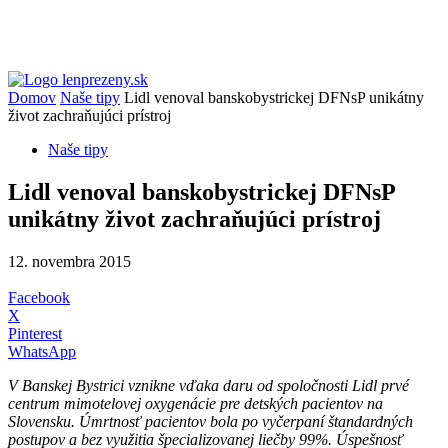
Domov
Naše tipy
Lidl venoval banskobystrickej DFNsP unikátny
život zachraňujúci prístroj
Naše tipy
Lidl venoval banskobystrickej DFNsP
unikátny život zachraňujúci prístroj
12. novembra 2015
Facebook
X
Pinterest
WhatsApp
V Banskej Bystrici vznikne vďaka daru od spoločnosti Lidl prvé
centrum mimotelovej oxygenácie pre detských pacientov na
Slovensku. Úmrtnosť pacientov bola po vyčerpaní štandardných
postupov a bez využitia špecializovanej liečby 99%. Úspešnosť