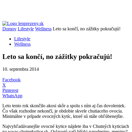
Domov
Lifestyle
Wellness
Leto sa končí, no zážitky pokračujú!
Lifestyle
Wellness
Leto sa končí, no zážitky pokračujú!
10. septembra 2014
Facebook
X
Pinterest
WhatsApp
Leto tento rok skončilo akosi skôr a spolu s ním aj čas dovoleniek.
Čo však rozhodne nekončí, je obdobie skvele chutiaceho ovocia.
Minimálne v prípade ovocných kytíc, ktoré sú stále obľúbenejšie.
Najvyhľadávanejšie ovocné kytice nájdete iba v Chutných kyticiach
na www.chutnekytice.sk. Oslavujú vaši blízki narodeniny, meniny?