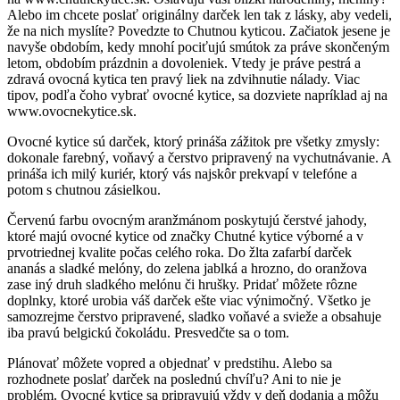
Alebo im chcete poslať originálny darček len tak z lásky, aby vedeli,
že na nich myslíte? Povedzte to Chutnou kyticou. Začiatok jesene je
navyše obdobím, kedy mnohí pociťujú smútok za práve skončeným
letom, obdobím prázdnin a dovoleniek. Vtedy je práve pestrá a
zdravá ovocná kytica ten pravý liek na zdvihnutie nálady. Viac
tipov, podľa čoho vybrať ovocné kytice, sa dozviete napríklad aj na
www.ovocnekytice.sk.
Ovocné kytice sú darček, ktorý prináša zážitok pre všetky zmysly:
dokonale farebný, voňavý a čerstvo pripravený na vychutnávanie. A
prináša ich milý kuriér, ktorý vás najskôr prekvapí v telefóne a
potom s chutnou zásielkou.
Červenú farbu ovocným aranžmánom poskytujú čerstvé jahody,
ktoré majú ovocné kytice od značky Chutné kytice výborné a v
prvotriednej kvalite počas celého roka. Do žlta zafarbí darček
ananás a sladké melóny, do zelena jablká a hrozno, do oranžova
zase iný druh sladkého melónu či hrušky. Pridať môžete rôzne
doplnky, ktoré urobia váš darček ešte viac výnimočný. Všetko je
samozrejme čerstvo pripravené, sladko voňavé a svieže a obsahuje
iba pravú belgickú čokoládu. Presvedčte sa o tom.
Plánovať môžete vopred a objednať v predstihu. Alebo sa
rozhodnete poslať darček na poslednú chvíľu? Ani to nie je
problém. Ovocné kytice sa pripravujú vždy v deň dodania a môžu