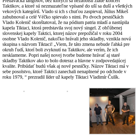
Predavačka langošov, bez ktorých sa nezaobišli žiade koncert
Taktikov, a ktoré sú nezmazateľne vpísané do uší sa duší a všetkých
vekových kategórií. Vlado si ich s chuťou zaspieval, Július Mikeš
zabubnoval a celé Véčko spievalo s nimi. Po dvoch pesničkách
Vlado Kolenič skonštatoval, že na pódium patria mladí a nastúpila
kapela Tiktaci, ktorá predstavila svoj nový singel. Z obľúbenej
slovenskej kapely Taktici, ktorej názov prepožičal v roku 2004
osobne Vlado Kolenič, nakoľko hrávali jeho skladby, vznikla nová
skupina s názvom Tiktaci! „Viem, že táto zmena nebude ľahká pre
okruh ľudí, ktorí boli zvyknutí na Taktikov, ale verím, že ich
nesklameme. Popri našej novej tvorbe budeme hrávať aj staré
skladby Taktikov ako to bolo doteraz a hlavne v zodpovedajúcej
kvalite. Pribúdať budú však aj nové pesničky. Názov Tiktaci má v
sebe posolstvo, ktoré Taktici zanechali nenaplnené po odchode v
roku 1979, “ prezradil líder už kapely Tiktaci Vladimír Čulík.