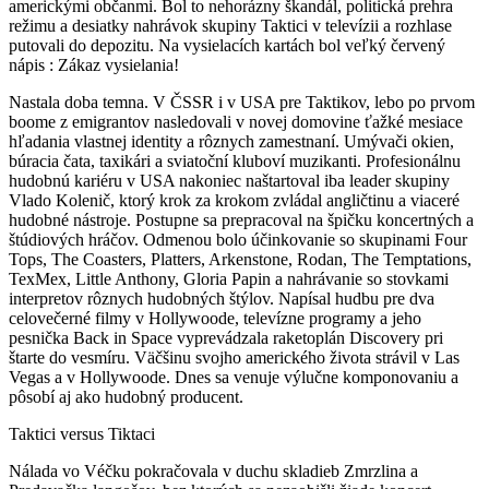
americkými občanmi. Bol to nehorázny škandál, politická prehra
režimu a desiatky nahrávok skupiny Taktici v televízii a rozhlase
putovali do depozitu. Na vysielacích kartách bol veľký červený
nápis : Zákaz vysielania!
Nastala doba temna. V ČSSR i v USA pre Taktikov, lebo po prvom
boome z emigrantov nasledovali v novej domovine ťažké mesiace
hľadania vlastnej identity a rôznych zamestnaní. Umývači okien,
búracia čata, taxikári a sviatoční kluboví muzikanti. Profesionálnu
hudobnú kariéru v USA nakoniec naštartoval iba leader skupiny
Vlado Kolenič, ktorý krok za krokom zvládal angličtinu a viaceré
hudobné nástroje. Postupne sa prepracoval na špičku koncertných a
štúdiových hráčov. Odmenou bolo účinkovanie so skupinami Four
Tops, The Coasters, Platters, Arkenstone, Rodan, The Temptations,
TexMex, Little Anthony, Gloria Papin a nahrávanie so stovkami
interpretov rôznych hudobných štýlov. Napísal hudbu pre dva
celovečerné filmy v Hollywoode, televízne programy a jeho
pesnička Back in Space vyprevádzala raketoplán Discovery pri
štarte do vesmíru. Väčšinu svojho amerického života strávil v Las
Vegas a v Hollywoode. Dnes sa venuje výlučne komponovaniu a
pôsobí aj ako hudobný producent.
Taktici versus Tiktaci
Nálada vo Véčku pokračovala v duchu skladieb Zmrzlina a