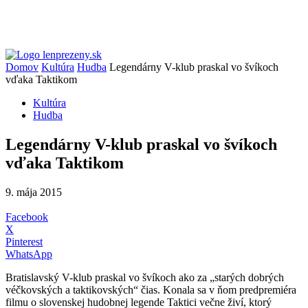
Domov
Kultúra
Hudba
Legendárny V-klub praskal vo švíkoch
vďaka Taktikom
Kultúra
Hudba
Legendárny V-klub praskal vo švíkoch
vďaka Taktikom
9. mája 2015
Facebook
X
Pinterest
WhatsApp
Bratislavský V-klub praskal vo švíkoch ako za „starých dobrých
véčkovských a taktikovských“ čias. Konala sa v ňom predpremiéra
filmu o slovenskej hudobnej legende Taktici večne živí, ktorý