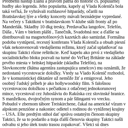
Predbehli nástup Elánu a právom patria do histórie čs. populárnej
hudby ako legenda. Jeho popularita, kapely aj Vlada Koleniča bola
taká veľká, že vyhrávali rozhlasové hitparády, očarili na
Bratislavskej lýre a všetky koncerty mávali beznádejne vypredané.
Na večery s Taktikmi v bratislavskom V-klube stáli fronty až po
Manderlák. Skladby 10 dkg tresky, Predavačka langošov, Telefón,
Dáša , Vám v bielom plášti , Tanečník, Svadobná noc a ďalšie sa
distribuovali na magnetofónových kazetách ako samizdat. Formálna
podoba vystúpení, recesný konferans Vlada Koleniča a obsah piesní
však nekonvenovali vtedajšiemu režimu, ktorý začal uplatňovať na
skupinu Taktici rôzne reštrikcie. Keď kapelu ako prvú z vtedajšieho
socialistického bloku pozvali na turné do Veľkej Británie na základe
prvého miesta v britskej hitparáde (skladba Telefón), na
Slovkoncerte (štátna agentúra zastupujúca umelcov) mu oznámili, že
nedostanú vycestovacie doložky. Vtedy sa Vlado Kolenič rozhodol,
že v komunistickej diktatúre už nemôže žiť a emigroval. Jeho
osobný ľudský príbeh je ako hollywoodsky film. S falošnou
vycestovacou doložkou s pečiatkou z otlačenej jednokorunovej
mince, vycestoval cez Juhosláviu do Rakúska cez slovinské hranice.
S manželkou, dvojročným synom a pár šilingami vo vrecku.
Pobudol v zbernom tábore Treiskirchene, čakal na americké vízum v
alpskom penzióne a nakoniec odletel s rodinou do vytúženej krajiny
– USA. Ešte predtým stihol dať správu ostatným členom skupiny
Taktici, že sa to podarilo a traja ďalší členovia skupiny Taktici našli
odvahu si jeho útek touto trasou zopakovať. Všetci sú dnes