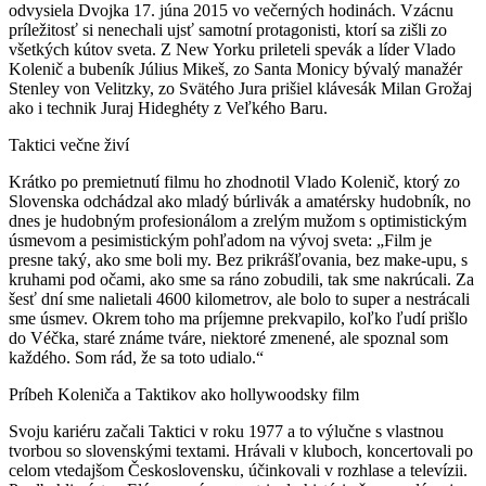
odvysiela Dvojka 17. júna 2015 vo večerných hodinách. Vzácnu
príležitosť si nenechali ujsť samotní protagonisti, ktorí sa zišli zo
všetkých kútov sveta. Z New Yorku prileteli spevák a líder Vlado
Kolenič a bubeník Július Mikeš, zo Santa Monicy bývalý manažér
Stenley von Velitzky, zo Svätého Jura prišiel klávesák Milan Grožaj
ako i technik Juraj Hideghéty z Veľkého Baru.
Taktici večne živí
Krátko po premietnutí filmu ho zhodnotil Vlado Kolenič, ktorý zo
Slovenska odchádzal ako mladý búrlivák a amatérsky hudobník, no
dnes je hudobným profesionálom a zrelým mužom s optimistickým
úsmevom a pesimistickým pohľadom na vývoj sveta: „Film je
presne taký, ako sme boli my. Bez prikrášľovania, bez make-upu, s
kruhami pod očami, ako sme sa ráno zobudili, tak sme nakrúcali. Za
šesť dní sme nalietali 4600 kilometrov, ale bolo to super a nestrácali
sme úsmev. Okrem toho ma príjemne prekvapilo, koľko ľudí prišlo
do Véčka, staré známe tváre, niektoré zmenené, ale spoznal som
každého. Som rád, že sa toto udialo.“
Príbeh Koleniča a Taktikov ako hollywoodsky film
Svoju kariéru začali Taktici v roku 1977 a to výlučne s vlastnou
tvorbou so slovenskými textami. Hrávali v kluboch, koncertovali po
celom vtedajšom Československu, účinkovali v rozhlase a televízii.