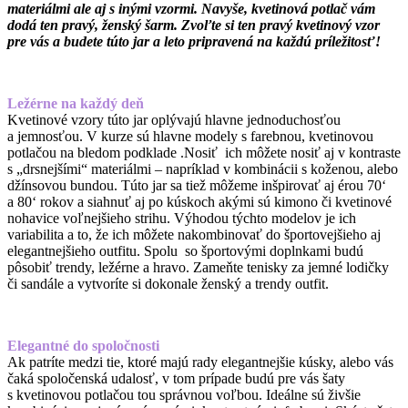
materiálmi ale aj s inými vzormi. Navyše, kvetinová potlač vám
dodá ten pravý, ženský šarm. Zvoľte si ten pravý kvetinový vzor
pre vás a budete túto jar a leto pripravená na každú príležitosť!
Ležérne na každý deň
Kvetinové vzory túto jar oplývajú hlavne jednoduchosťou
a jemnosťou. V kurze sú hlavne modely s farebnou, kvetinovou
potlačou na bledom podklade .Nosiť ich môžete nosiť aj v kontraste
s „drsnejšími“ materiálmi – napríklad v kombinácii s koženou, alebo
džínsovou bundou. Túto jar sa tiež môžeme inšpirovať aj érou 70‘
a 80‘ rokov a siahnuť aj po kúskoch akými sú kimono či kvetinové
nohavice voľnejšieho strihu. Výhodou týchto modelov je ich
variabilita a to, že ich môžete nakombinovať do športovejšieho aj
elegantnejšieho outfitu. Spolu so športovými doplnkami budú
pôsobiť trendy, ležérne a hravo. Zameňte tenisky za jemné lodičky
či sandále a vytvoríte si dokonale ženský a trendy outfit.
Elegantné do spoločnosti
Ak patríte medzi tie, ktoré majú rady elegantnejšie kúsky, alebo vás
čaká spoločenská udalosť, v tom prípade budú pre vás šaty
s kvetinovou potlačou tou správnou voľbou. Ideálne sú živšie