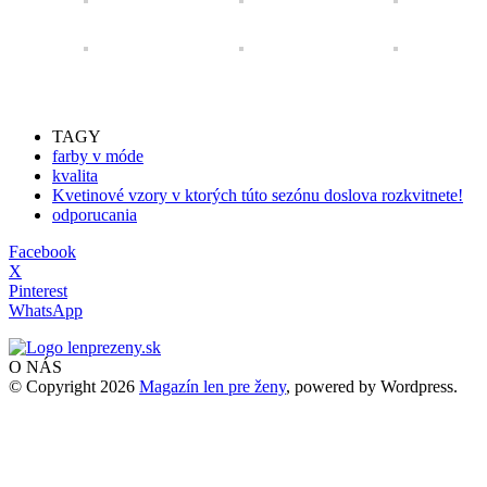
TAGY
farby v móde
kvalita
Kvetinové vzory v ktorých túto sezónu doslova rozkvitnete!
odporucania
Facebook
X
Pinterest
WhatsApp
O NÁS
© Copyright 2026
Magazín len pre ženy
, powered by Wordpress.