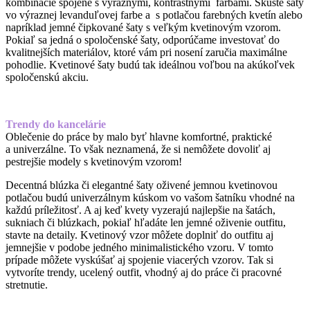
kombinácie spojené s výraznými, kontrastnými farbami. Skúste šaty
vo výraznej levanduľovej farbe a s potlačou farebných kvetín alebo
napríklad jemné čipkované šaty s veľkým kvetinovým vzorom.
Pokiaľ sa jedná o spoločenské šaty, odporúčame investovať do
kvalitnejších materiálov, ktoré vám pri nosení zaručia maximálne
pohodlie. Kvetinové šaty budú tak ideálnou voľbou na akúkoľvek
spoločenskú akciu.
Trendy do kancelárie
Oblečenie do práce by malo byť hlavne komfortné, praktické
a univerzálne. To však neznamená, že si nemôžete dovoliť aj
pestrejšie modely s kvetinovým vzorom!
Decentná blúzka či elegantné šaty oživené jemnou kvetinovou
potlačou budú univerzálnym kúskom vo vašom šatníku vhodné na
každú príležitosť. A aj keď kvety vyzerajú najlepšie na šatách,
sukniach či blúzkach, pokiaľ hľadáte len jemné oživenie outfitu,
stavte na detaily. Kvetinový vzor môžete doplniť do outfitu aj
jemnejšie v podobe jedného minimalistického vzoru. V tomto
prípade môžete vyskúšať aj spojenie viacerých vzorov. Tak si
vytvoríte trendy, ucelený outfit, vhodný aj do práce či pracovné
stretnutie.