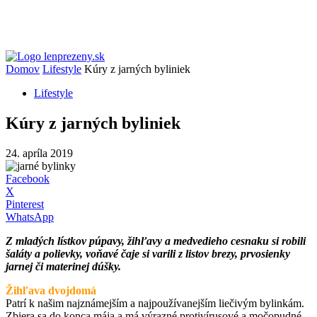
Domov
Lifestyle
Kúry z jarných byliniek
Lifestyle
Kúry z jarných byliniek
24. apríla 2019
Facebook
X
Pinterest
WhatsApp
Z mladých lístkov púpavy, žihľavy a medvedieho cesnaku si robili
šaláty a polievky, voňavé čaje si varili z listov brezy, prvosienky
jarnej či materinej dúšky.
Žihľava dvojdomá
Patrí k našim najznámejším a najpoužívanejším liečivým bylinkám.
Zbiera sa do konca mája a má výrazné protivírusové a močopudné