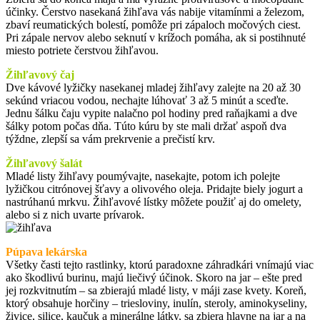
účinky. Čerstvo nasekaná žihľava vás nabije vitamínmi a železom,
zbaví reumatických bolestí, pomôže pri zápaloch močových ciest.
Pri zápale nervov alebo seknutí v krížoch pomáha, ak si postihnuté
miesto potriete čerstvou žihľavou.
Žihľavový čaj
Dve kávové lyžičky nasekanej mladej žihľavy zalejte na 20 až 30
sekúnd vriacou vodou, nechajte lúhovať 3 až 5 minút a sceďte.
Jednu šálku čaju vypite nalačno pol hodiny pred raňajkami a dve
šálky potom počas dňa. Túto kúru by ste mali držať aspoň dva
týždne, zlepší sa vám prekrvenie a prečistí krv.
Žihľavový šalát
Mladé listy žihľavy poumývajte, nasekajte, potom ich polejte
lyžičkou citrónovej šťavy a olivového oleja. Pridajte biely jogurt a
nastrúhanú mrkvu. Žihľavové lístky môžete použiť aj do omelety,
alebo si z nich uvarte prívarok.
Púpava lekárska
Všetky časti tejto rastlinky, ktorú paradoxne záhradkári vnímajú viac
ako škodlivú burinu, majú liečivý účinok. Skoro na jar – ešte pred
jej rozkvitnutím – sa zbierajú mladé listy, v máji zase kvety. Koreň,
ktorý obsahuje horčiny – triesloviny, inulín, steroly, aminokyseliny,
živice, silice, kaučuk a minerálne látky, sa zbiera hlavne na jar a na