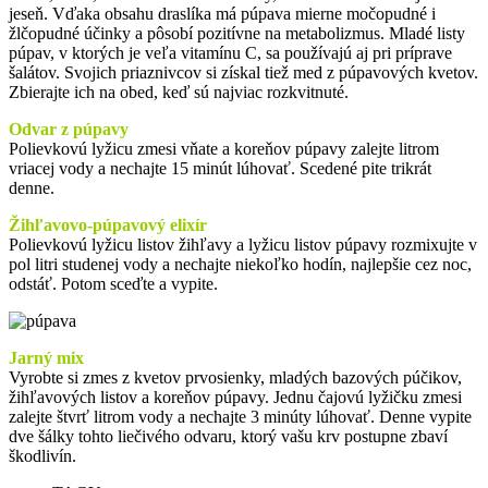
jeseň. Vďaka obsahu draslíka má púpava mierne močopudné i
žlčopudné účinky a pôsobí pozitívne na metabolizmus. Mladé listy
púpav, v ktorých je veľa vitamínu C, sa používajú aj pri príprave
šalátov. Svojich priaznivcov si získal tiež med z púpavových kvetov.
Zbierajte ich na obed, keď sú najviac rozkvitnuté.
Odvar z púpavy
Polievkovú lyžicu zmesi vňate a koreňov púpavy zalejte litrom
vriacej vody a nechajte 15 minút lúhovať. Scedené pite trikrát
denne.
Žihľavovo-púpavový elixír
Polievkovú lyžicu listov žihľavy a lyžicu listov púpavy rozmixujte v
pol litri studenej vody a nechajte niekoľko hodín, najlepšie cez noc,
odstáť. Potom sceďte a vypite.
Jarný mix
Vyrobte si zmes z kvetov prvosienky, mladých bazových púčikov,
žihľavových listov a koreňov púpavy. Jednu čajovú lyžičku zmesi
zalejte štvrť litrom vody a nechajte 3 minúty lúhovať. Denne vypite
dve šálky tohto liečivého odvaru, ktorý vašu krv postupne zbaví
škodlivín.