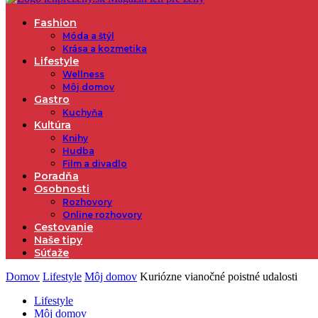
Fashion
Móda a štýl
Krása a kozmetika
Lifestyle
Wellness
Môj domov
Gastro
Kuchyňa
Kultúra
Knihy
Hudba
Film a divadlo
Poradňa
Osobnosti
Rozhovory
Online rozhovory
Cestovanie
Naše tipy
Súťaže
Domov
Lifestyle
Môj domov
Kuriózne vianočné poistné udalosti
Lifestyle
Môj domov