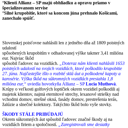
°Klienti Allianz – SP majú obhliadku a opravu priamo v
špecializovanom servise
°Silné krupobitie, ktoré sa koncom júna prehnalo Košicami,
zanechalo
spúšť.
Slovenskej poisťovne nahlásili len z jedného dňa až 1809 poistných
udalostí
spôsobených krupobitím v odhadovanej výške takmer 3,41 milióna
eur. Najviac škôd
spôsobil ľadovec na vozidlách.
„Doteraz nám klienti nahlásili 1653
poistných udalostí na svojich vozidlách, ktoré poškodilo krupobitie
27. júna. Najčastejšie išlo o rozbité sklá áut a poškodené kapoty a
karosérie. Výška škôd na súkromných vozidlách presiahla 1,8
milióna eur,“
uviedla hovorkyňa Allianz – SP
Lucia Muthová
.
Krúpy o veľkosti golfových loptičiek okrem vozidiel poškodili aj
majetok klientov, najmä eternitové strechy, lexanové striešky nad
vchodmi domov, strešné okná, fasády domov, prestrešenia terás,
žalúzie a slnečné kolektory. Takýchto škôd bolo vyše stovky.
ŠKODY STÁLE PRIBÚDAJÚ
Okrem súkromných áut spôsobil ľadovec značné škody aj na
vozidlách firiem a spoločností.
„Zaregistrovali sme desiatky