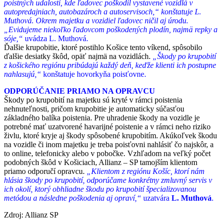
poistných udalostí, kde ľadovec poškodil vystavené vozidlá v
autopredajniach, autobazároch a autoservisoch,“ konštatuje L.
Muthová. Okrem majetku a vozidiel ľadovec ničil aj úrodu.
„Evidujeme niekoľko ľadovcom poškodených plodín, najmä repky a
sóje,“
uvádza L. Muthová.
Ďalšie krupobitie, ktoré postihlo Košice tento víkend, spôsobilo
ďalšie desiatky škôd, opäť najmä na vozidlách.
„Škody po krupobití
z košického regiónu pribúdajú každý deň, keďže klienti ich postupne
nahlasujú,“
konštatuje hovorkyňa poisťovne.
ODPORÚČANIE PRIAMO NA OPRAVCU
Škody po krupobití na majetku sú kryté v rámci poistenia
nehnuteľnosti, pričom krupobitie je automaticky súčasťou
základného balíka poistenia. Pre uhradenie škody na vozidle je
potrebné mať uzatvorené havarijné poistenie a v rámci neho riziko
živlu, ktoré kryje aj škody spôsobené krupobitím. Akúkoľvek škodu
na vozidle či inom majetku je treba poisťovni nahlásiť čo najskôr, a
to online, telefonicky alebo v pobočke. Vzhľadom na veľký počet
podobných škôd v Košiciach, Allianz – SP tamojším klientom
priamo odporučí opravcu.
„Klientom z regiónu Košíc, ktorí nám
hlásia škody po krupobití, odporúčame konkrétny zmluvný servis v
ich okolí, ktorý obhliadne škodu po krupobití špecializovanou
metódou a následne poškodenia aj opraví,“
uzatvára
L. Muthová
.
Zdroj: Allianz SP