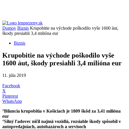
Domov
Biznis
Krupobitie na východe poškodilo vyše 1600 áut,
škody presiahli 3,4 milióna eur
Biznis
Krupobitie na východe poškodilo vyše
1600 áut, škody presiahli 3,4 milióna eur
11. júla 2019
Facebook
X
Pinterest
WhatsApp
°Bilancia krupobitia v Košiciach je 1809 škôd za 3,41 milióna
eur
°Silný ľadovec ničil najmä vozidlá, rozsiahle škody spôsobil v
autopredajniach, autobazároch a servisoch