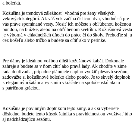
a bolerká.
Kožušina je trendová záležitosť, vhodná pre ženy všetkých
vekových kategórií. Ak váš vek začína číslicou dva, vhodné sú pre
vás práve spomínané vesty. Nosiť ich môžete s obľúbenou koženou
bundou, na blúzke, alebo na obľúbenom svetríku. Kožušinová vesta
je výborná v chladnejších dňoch do práce či do školy. Prehoďte si ju
cez košeľu alebo tričko a budete sa cítiť ako v perinke.
Pre dámy je ideálnou voľbou dlhší kožušinový kabát. Dokonale
zahreje a budete sa v ňom cítiť ako pravá lady. Ak chodíte v zime
rada do divadla, prípadne plánujete naplno využiť plesovú sezónu,
zadovážte si kožušinové bolerko alebo pončo. Je to skvelý doplnok
k elegantným šatám a vy s ním vkráčate na spoločenskú akciu
s patričnou gráciou.
Kožušina je povinným doplnkom tejto zimy, a ak si vyberiete
dôsledne, budete tento kúsok šatníka s pravidelnosťou využívať túto
aj nadchádzajúcu sezónu.