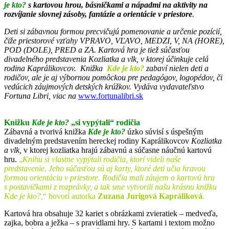
je kto?
s kartovou hrou, básničkami a nápadmi na aktivity na
rozvíjanie slovnej zásoby, fantázie a orientácie v priestore
.
Deti si zábavnou formou precvičujú pomenovanie a určenie pozícií,
čiže priestorové vzťahy VPRAVO, VĽAVO, MEDZI, V, NA (HORE),
POD (DOLE), PRED a ZA. Kartová hra je tiež súčasťou
divadelného predstavenia Kozliatka a vlk, v ktorej účinkuje celá
rodina Kaprálikovcov. Knižka
Kde je kto?
zabaví nielen deti a
rodičov, ale je aj výbornou pomôckou pre pedagógov, logopédov, či
vedúcich záujmových detských krúžkov. Vydáva vydavateľstvo
Fortuna Libri, viac na
www.fortunalibri.sk
Knižku
Kde je kto?
„si vypýtali“ rodičia
Zábavná a tvorivá knižka
Kde je kto?
úzko súvisí s úspešným
divadelným predstavením hereckej rodiny Kaprálikovcov
Kozliatka
a vlk,
v ktorej kozliatka hrajú zábavnú a súčasne náučnú kartovú
hru.
„
Knihu si vlastne vypýtali rodičia, ktorí videli naše
predstavenie. Jeho súčasťou sú aj karty, ktoré deti učia hravou
formou orientáciu v priestore. Rodičia mali záujem o kartovú hru
s postavičkami z rozprávky, a tak sme vytvorili našu krásnu knižku
Kde je kto?,
“ hovorí autorka
Zuzana Jurigová Kapráliková
.
Kartová hra obsahuje 32 kariet s obrázkami zvieratiek – medveďa,
zajka, bobra a ježka – s pravidlami hry. S kartami i textom možno