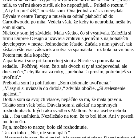
milá, to veľmi skoro zistíš, ak ho nepoužiješ… Prídeš o rozum.“
„A ty ho preťažíš,“ odsekla som. Ona jediná z nás sa nevydala.
Bývala v centre Tampy a musela sa odtiaľ plahočiť až do
Carrollwoodu po mňa. Vedela však, že keby to neurobila, nešla by
som nikam.
Niekedy som jej závidela. Mala všetko, čo si vysnívala. Založila si
firmu Dupree Design a uzavrela zmluvu s jedným z najbohatších
developerov v meste. Jednoducho šťastie. Začala s ním spávať, tak
získala ešte viac zákaziek a sotva sa spamätala – už bola na vrchole.
Potom mu dala kopačky.
Zaparkovali sme pri koncertnej sieni a Nicole sa pomrvila na
sedadle. „Počúvaj, viem, že z nás dvoch si ty tá zodpovedná, ale
dnes večer,“ chytila ma za ruky, „preboha ťa prosím, potrebuješ sa
uvoľniť.“
Prebodla som ju pohľadom. „Som dokonale uvoľnená.“
„Vlasy si si uviazala do drdola,“ zdvihla obočie. „Si stelesnenie
upätosti.“
Dotkla som sa svojich vlasov, nepáčilo sa mi, že mala pravdu.
Takáto som však bola. Dávala som si záležať na správnych
rozhodnutiach. Iných ako svadba s Mattom. Sama osebe nebola
zlá… iba unáhlená. Nezáležalo na tom, že to bol idiot. Ani v posteli
mu to nešlo.
Fajn, možno to naozaj bolo zlé rozhodnutie.
Tak do toho. „Nic, nie som upätá.“