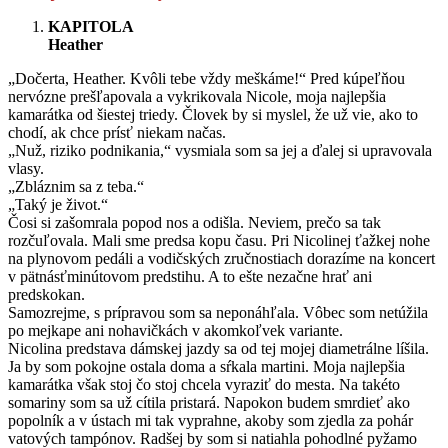
KAPITOLA
Heather
„Dočerta, Heather. Kvôli tebe vždy meškáme!“ Pred kúpeľňou
nervózne prešľapovala a vykrikovala Nicole, moja najlepšia
kamarátka od šiestej triedy. Človek by si myslel, že už vie, ako to
chodí, ak chce prísť niekam načas.
„Nuž, riziko podnikania,“ vysmiala som sa jej a ďalej si upravovala
vlasy.
„Zbláznim sa z teba.“
„Taký je život.“
Čosi si zašomrala popod nos a odišla. Neviem, prečo sa tak
rozčuľovala. Mali sme predsa kopu času. Pri Nicolinej ťažkej nohe
na plynovom pedáli a vodičských zručnostiach dorazíme na koncert
v pätnásťminútovom predstihu. A to ešte nezačne hrať ani
predskokan.
Samozrejme, s prípravou som sa neponáhľala. Vôbec som netúžila
po mejkape ani nohavičkách v akomkoľvek variante.
Nicolina predstava dámskej jazdy sa od tej mojej diametrálne líšila.
Ja by som pokojne ostala doma a sŕkala martini. Moja najlepšia
kamarátka však stoj čo stoj chcela vyraziť do mesta. Na takéto
somariny som sa už cítila pristará. Napokon budem smrdieť ako
popolník a v ústach mi tak vyprahne, akoby som zjedla za pohár
vatových tampónov. Radšej by som si natiahla pohodlné pyžamo