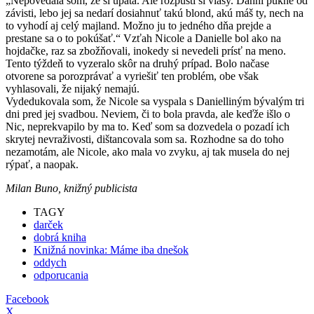
„Nepovedala som, že si upätá. Ale rozpusti si vlasy. Danni pukne od
závisti, lebo jej sa nedarí dosiahnuť takú blond, akú máš ty, nech na
to vyhodí aj celý majland. Možno ju to jedného dňa prejde a
prestane sa o to pokúšať.“ Vzťah Nicole a Danielle bol ako na
hojdačke, raz sa zbožňovali, inokedy si nevedeli prísť na meno.
Tento týždeň to vyzeralo skôr na druhý prípad. Bolo načase
otvorene sa porozprávať a vyriešiť ten problém, obe však
vyhlasovali, že nijaký nemajú.
Vydedukovala som, že Nicole sa vyspala s Danielliným bývalým tri
dni pred jej svadbou. Neviem, či to bola pravda, ale keďže išlo o
Nic, neprekvapilo by ma to. Keď som sa dozvedela o pozadí ich
skrytej nevraživosti, dištancovala som sa. Rozhodne sa do toho
nezamotám, ale Nicole, ako mala vo zvyku, aj tak musela do nej
rýpať, a naopak.
Milan Buno, knižný publicista
TAGY
darček
dobrá kniha
Knižná novinka: Máme iba dnešok
oddych
odporucania
Facebook
X