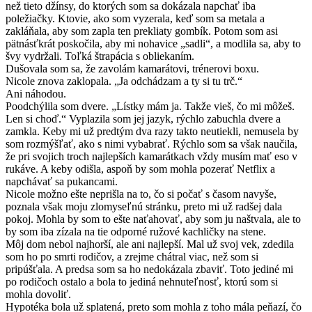
než tieto džínsy, do ktorých som sa dokázala napchať iba
poležiačky. Ktovie, ako som vyzerala, keď som sa metala a
zakláňala, aby som zapla ten prekliaty gombík. Potom som asi
pätnásťkrát poskočila, aby mi nohavice „sadli“, a modlila sa, aby to
švy vydržali. Toľká štrapácia s obliekaním.
Dušovala som sa, že zavolám kamarátovi, trénerovi boxu.
Nicole znova zaklopala. „Ja odchádzam a ty si tu trč.“
Ani náhodou.
Poodchýlila som dvere. „Lístky mám ja. Takže vieš, čo mi môžeš.
Len si choď.“ Vyplazila som jej jazyk, rýchlo zabuchla dvere a
zamkla. Keby mi už predtým dva razy takto neutiekli, nemusela by
som rozmýšľať, ako s nimi vybabrať. Rýchlo som sa však naučila,
že pri svojich troch najlepších kamarátkach vždy musím mať eso v
rukáve. A keby odišla, aspoň by som mohla pozerať Netflix a
napchávať sa pukancami.
Nicole možno ešte neprišla na to, čo si počať s časom navyše,
poznala však moju zlomyseľnú stránku, preto mi už radšej dala
pokoj. Mohla by som to ešte naťahovať, aby som ju naštvala, ale to
by som iba zízala na tie odporné ružové kachličky na stene.
Môj dom nebol najhorší, ale ani najlepší. Mal už svoj vek, zdedila
som ho po smrti rodičov, a zrejme chátral viac, než som si
pripúšťala. A predsa som sa ho nedokázala zbaviť. Toto jediné mi
po rodičoch ostalo a bola to jediná nehnuteľnosť, ktorú som si
mohla dovoliť.
Hypotéka bola už splatená, preto som mohla z toho mála peňazí, čo