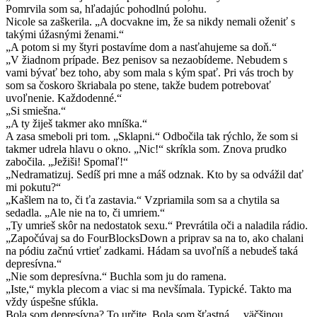
Pomrvila som sa, hľadajúc pohodlnú polohu.
Nicole sa zaškerila. „A docvakne im, že sa nikdy nemali oženiť s
takými úžasnými ženami.“
„A potom si my štyri postavíme dom a nasťahujeme sa doň.“
„V žiadnom prípade. Bez penisov sa nezaobídeme. Nebudem s
vami bývať bez toho, aby som mala s kým spať. Pri vás troch by
som sa čoskoro škriabala po stene, takže budem potrebovať
uvoľnenie. Každodenné.“
„Si smiešna.“
„A ty žiješ takmer ako mníška.“
A zasa smeboli pri tom. „Sklapni.“ Odbočila tak rýchlo, že som si
takmer udrela hlavu o okno. „Nic!“ skríkla som. Znova prudko
zabočila. „Ježiši! Spomaľ!“
„Nedramatizuj. Sedíš pri mne a máš odznak. Kto by sa odvážil dať
mi pokutu?“
„Kašlem na to, či ťa zastavia.“ Vzpriamila som sa a chytila sa
sedadla. „Ale nie na to, či umriem.“
„Ty umrieš skôr na nedostatok sexu.“ Prevrátila oči a naladila rádio.
„Započúvaj sa do FourBlocksDown a priprav sa na to, ako chalani
na pódiu začnú vrtieť zadkami. Hádam sa uvoľníš a nebudeš taká
depresívna.“
„Nie som depresívna.“ Buchla som ju do ramena.
„Iste,“ mykla plecom a viac si ma nevšímala. Typické. Takto ma
vždy úspešne sfúkla.
Bola som depresívna? To určite. Bola som šťastná… väčšinou.