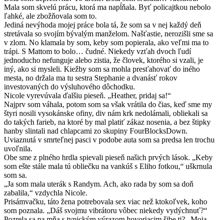
Mala som skvelú prácu, ktorá ma napĺňala. Byť policajtkou nebolo
ľahké, ale zbožňovala som to.
Jediná nevýhoda mojej práce bola tá, že som sa v nej každý deň
stretávala so svojím bývalým manželom. Našťastie, nerozišli sme sa
v zlom. No klamala by som, keby som popierala, ako veľmi ma to
trápi. S Mattom to bolo… čudné. Niekedy vzťah dvoch ľudí
jednoducho nefunguje alebo zistia, že človek, ktorého si vzali, je
iný, ako si mysleli. Kiežby som sa mohla presťahovať do iného
mesta, no držala ma tu sestra Stephanie a dvanásť rokov
investovaných do výsluhového dôchodku.
Nicole vyrevúvala ďalšiu pieseň. „Heather, pridaj sa!“
Najprv som váhala, potom som sa však vrátila do čias, keď sme my
štyri nosili vysokánske ofiny, div nám krk nedolámali, obliekali sa
do takých farieb, na ktoré by mal platiť zákaz nosenia, a bez štipky
hanby slintali nad chlapcami zo skupiny FourBlocksDown.
Uviaznutá v smrteľnej pasci v podobe auta som sa predsa len trochu
uvoľnila.
Obe sme z plného hrdla spievali pieseň našich prvých lások. „Keby
som ešte stále mala tú obliečku na vankúš s Eliho fotkou,“ uškrnula
som sa.
„Ja som mala uterák s Randym. Ach, ako rada by som sa doň
zabalila,“ vzdychla Nicole.
Prisámvačku, táto žena potrebovala sex viac než ktokoľvek, koho
som poznala. „Dáš svojmu vibrátoru vôbec niekedy vydýchnuť?“
Pozrela sa na mňa s typickým výrazom hovoriacim šibe ti? „Moja