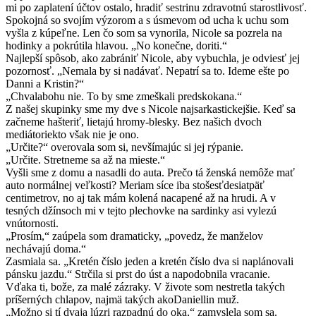
mi po zaplatení účtov ostalo, hradiť sestrinu zdravotnú starostlivosť.
Spokojná so svojím výzorom a s úsmevom od ucha k uchu som
vyšla z kúpeľne. Len čo som sa vynorila, Nicole sa pozrela na
hodinky a pokrútila hlavou. „No konečne, doriti.“
Najlepší spôsob, ako zabrániť Nicole, aby vybuchla, je odviesť jej
pozornosť. „Nemala by si nadávať. Nepatrí sa to. Ideme ešte po
Danni a Kristin?“
„Chvalabohu nie. To by sme zmeškali predskokana.“
Z našej skupinky sme my dve s Nicole najsarkastickejšie. Keď sa
začneme hašteriť, lietajú hromy-blesky. Bez našich dvoch
mediátoriekto však nie je ono.
„Určite?“ overovala som si, nevšímajúc si jej rýpanie.
„Určite. Stretneme sa až na mieste.“
Vyšli sme z domu a nasadli do auta. Prečo tá ženská nemôže mať
auto normálnej veľkosti? Meriam síce iba stošesťdesiatpäť
centimetrov, no aj tak mám kolená nacapené až na hrudi. A v
tesných džínsoch mi v tejto plechovke na sardinky asi vylezú
vnútornosti.
„Prosím,“ zaúpela som dramaticky, „povedz, že manželov
nechávajú doma.“
Zasmiala sa. „Kretén číslo jeden a kretén číslo dva si naplánovali
pánsku jazdu.“ Strčila si prst do úst a napodobnila vracanie.
Vďaka ti, bože, za malé zázraky. V živote som nestretla takých
príšerných chlapov, najmä takých akoDaniellin muž.
„Možno si tí dvaja lúzri razpadnú do oka,“ zamyslela som sa.