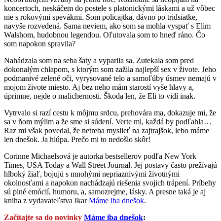
koncertoch, neskáčem do postele s platonickými láskami a už vôbec
nie s rokovými spevákmi. Som policajtka, dávno po tridsiatke,
navyše rozvedená. Sama neviem, ako som sa mohla vyspať s Elim
Walshom, hudobnou legendou. Oľutovala som to hneď ráno. Čo
som napokon spravila?
Nahádzala som na seba šaty a vyparila sa. Zutekala som pred
dokonalým chlapom, s ktorým som zažila najlepší sex v živote. Jeho
podmanivé zelené oči, vyrysované telo a samoľúby úsmev nemajú v
mojom živote miesto. Aj bez neho mám starostí vyše hlavy a,
úprimne, nejde o malichernosti. Škoda len, že Eli to vidí inak.
Vytrvalo si razí cestu k môjmu srdcu, prehovára ma, dokazuje mi, že
sa v ňom mýlim a že sme si súdení. Verte mi, každá by podľahla…
Raz mi však povedal, že netreba myslieť na zajtrajšok, lebo máme
len dnešok. Ja hlúpa. Prečo mi to nedošlo skôr!
Corinne Michaelsová je autorka bestsellerov podľa New York
Times, USA Today a Wall Street Journal. Jej postavy často prežívajú
hlboký žiaľ, bojujú s mnohými nepriaznivými životnými
okolnosťami a napokon nachádzajú riešenia svojich trápení. Príbehy
sú plné emócií, humoru, a, samozrejme, lásky. A presne taká je aj
kniha z vydavateľstva Ikar
Má
me iba
dneš
ok
.
Začítajte sa do novinky
Máme iba dnešok
: