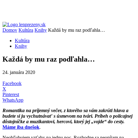
Domov
Kultúra
Knihy
Každá by mu raz podľahla…
Kultúra
Knihy
Každá by mu raz podľahla…
24. januára 2020
Facebook
X
Pinterest
WhatsApp
Romantika na príjemný večer, z ktorého sa vám zakrúti hlava a
budete si ju vychutnávať s úsmevom na tvári. Príbeh o policajnej
dôstojníčke a muzikantovi, hercovi, ktorý jej „vojde“ do cesty.
Máme iba dnešok
.
Neobľubujem vzťahy na jednu noc. Rozhodne sa neopíjam na