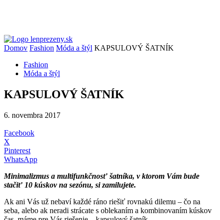
Domov
Fashion
Móda a štýl
KAPSULOVÝ ŠATNÍK
Fashion
Móda a štýl
KAPSULOVÝ ŠATNÍK
6. novembra 2017
Facebook
X
Pinterest
WhatsApp
Minimalizmus a multifunkčnosť šatníka, v ktorom Vám bude
stačiť 10 kúskov na sezónu, si zamilujete.
Ak ani Vás už nebaví každé ráno riešiť rovnakú dilemu – čo na
seba, alebo ak neradi strácate s oblekaním a kombinovaním kúskov
čas, máme pre Vás riešenie – kapsulový šatník.