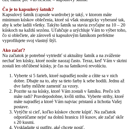
Čo je to kapsulový šatník?
Kapsulový šatník (capsule wardrobe) je taký, v ktorom máte
minimum kúskov oblečenia, ktoré sú však strategicky vyberané tak,
aby k sebe ladili všetky. Takýto šatník sa stavia zvyčajne na 10 – 20
kúskoch na každú sezónu. Uľahčuje a urýchluje Vám to výber toho,
čo si oblečiete, ale zároveň si kapsulovým šatníkom perfektne
vyprofilujete svoj vlastný štýl.
Ako začať?
Na začiatok je potrebné vytriediť si aktuálny šatník a na zváženie
nechať len kúsky, ktoré nosíte naozaj často. Teraz, keď Vám v skrini
zostali len obľúbené kúsky, je čas na šatníkovú revolúciu.
Vyberte si 5 farieb, ktoré najradšej nosíte a cítite sa v nich
dobre. Dbajte na to, aby sa tieto farby k sebe hodili. Jednu až
dve farby môžete zameniť za vzory.
Pozrite sa na kúsky, ktoré Vám zostali v šatníku. Prečo ich
máte radi? Pravdepodobne, kvôli strihu. Vyberte strihy, ktoré
máte najradšej a ktoré Vám najviac pristanú a lichotia Vašej
postave.
Vytýčte si cieľ, koľko kúskov chcete kúpiť. Na začiatok
odporúčame nejsť na dolnú hranicu 10 kusov, ale začať skôr
s 20 kusmi.
Vyskladajte si outfity, aké chcete nosiť.