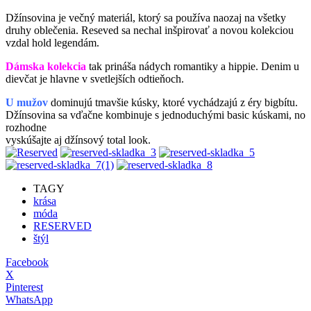
Džínsovina je večný materiál, ktorý sa používa naozaj na všetky
druhy oblečenia. Reseved sa nechal inšpirovať a novou kolekciou
vzdal hold legendám.
Dámska kolekcia
tak prináša nádych romantiky a hippie. Denim u
dievčat je hlavne v svetlejších odtieňoch.
U mužov
dominujú tmavšie kúsky, ktoré vychádzajú z éry bigbítu.
Džínsovina sa vďačne kombinuje s jednoduchými basic kúskami, no
rozhodne
vyskúšajte aj džínsový total look.
TAGY
krása
móda
RESERVED
štýl
Facebook
X
Pinterest
WhatsApp