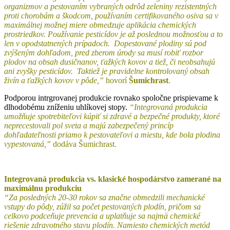
organizmov a pestovaním vybraných odrôd zeleniny rezistentných
proti chorobám a škodcom, používaním certifikovaného osiva sa v
maximálnej možnej miere obmedzuje aplikácia chemických
prostriedkov. Používanie pesticídov je až poslednou možnosťou a to
len v opodstatnených prípadoch. Dopestované plodiny sú pod
zvýšeným dohľadom, pred zberom úrody sa musí robiť rozbor
plodov na obsah dusičnanov, ťažkých kovov a tiež, či neobsahujú
ani zvyšky pesticídov. Taktiež je pravidelne kontrolovaný obsah
živín a ťažkých kovov v pôde,”
hovorí
Šumichrast
.
Podporou intrgrovanej produkcie rovnako spoločne prispievame k
dlhodobému zníženiu uhlíkovej stopy.
“Integrovaná produkcia
umožňuje spotrebiteľovi kúpiť si zdravé a bezpečné produkty, ktoré
neprecestovali pol sveta a majú zabezpečený princíp
dohľadateľnosti priamo k pestovateľovi a miestu, kde bola plodina
vypestovaná,”
dodáva Šumichrast.
Integrovaná produkcia vs. klasické hospodárstvo zamerané na
maximálnu produkciu
“Za posledných 20-30 rokov sa značne obmedzili mechanické
vstupy do pôdy, zúžil sa počet pestovaných plodín, pričom sa
celkovo podceňuje prevencia a uplatňuje sa najmä chemické
riešenie zdravotného stavu plodín. Namiesto chemických metód