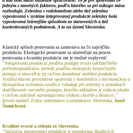
a kde bolo mäso následne spracované. To je pre spotrebiteľov
jedným z mnohých faktorov, podľa ktorého sa pri nákupe mäsa
rozhodujú. Zelenina s rodokmeňom alebo tiež zelenina
vypestovaná v systéme integrovanej produkcie zeleniny bola
vypestovaná šetrnejším spôsobom za stanovených a tiež
kontrolovaných podmienok. A to na území Slovenska.
Klasický spôsob pestovania sa zameriava na čo najväčšiu
produkciu. Ekologické pestovanie sa sústreďuje na proces
pestovania a kvantitu produkcie nie je možné ovplyvniť.
“Integrovaná produkcia používa postupy trvalo udržateľného
poľnohospodárstva, pretože používa ekologicky bezpečnejšie
postupy a zároveň je jej cieľom dosiahnuť stabilnú produkciu.
Využíva hlavne preventívne opatrenia v kombinácii s mechanickou a
biologickou ochranou rastlín a vyžaduje pri zeleniny a zemiakoch
dodržiavanie osevného postupu, ktorého základom je rotácia plodín
s cieľom zabrániť narastajúcemu výskytu chorôb a škodcov,”
hovorí riaditeľ Zväzu zeleninárov a zemiakarov Slovenska,
Jozef
Šumichrast.
Kvalitné ovocie a zelenia zo Slovenska
“Súčasťou integrovanej produkcie je monitoring škodlivých