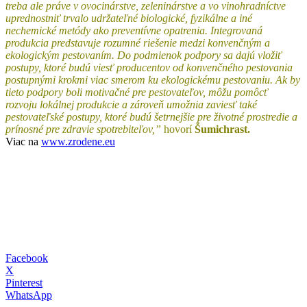
treba ale práve v ovocinárstve, zeleninárstve a vo vinohradníctve
uprednostniť trvalo udržateľné biologické, fyzikálne a iné
nechemické metódy ako preventívne opatrenia. Integrovaná
produkcia predstavuje rozumné riešenie medzi konvenčným a
ekologickým pestovaním. Do podmienok podpory sa dajú vložiť
postupy, ktoré budú viesť producentov od konvenčného pestovania
postupnými krokmi viac smerom ku ekologickému pestovaniu. Ak by
tieto podpory boli motivačné pre pestovateľov, môžu pomôcť
rozvoju lokálnej produkcie a zároveň umožnia zaviesť také
pestovateľské postupy, ktoré budú šetrnejšie pre životné prostredie a
prínosné pre zdravie spotrebiteľov,”
hovorí
Šumichrast.
Viac na
www.zrodene.eu
Facebook
X
Pinterest
WhatsApp