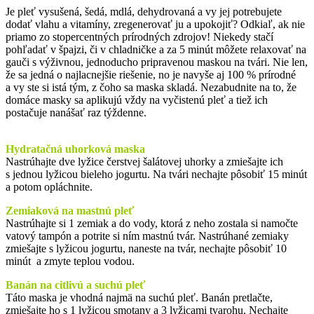
Je pleť vysušená, šedá, mdlá, dehydrovaná a vy jej potrebujete
dodať vlahu a vitamíny, zregenerovať ju a upokojiť? Odkiaľ, ak nie
priamo zo stopercentných prírodných zdrojov! Niekedy stačí
pohľadať v špajzi, či v chladničke a za 5 minút môžete relaxovať na
gauči s výživnou, jednoducho pripravenou maskou na tvári. Nie len,
že sa jedná o najlacnejšie riešenie, no je navyše aj 100 % prírodné
a vy ste si istá tým, z čoho sa maska skladá. Nezabudnite na to, že
domáce masky sa aplikujú vždy na vyčistenú pleť a tiež ich
postačuje nanášať raz týždenne.
Hydratačná uhorková maska
Nastrúhajte dve lyžice čerstvej šalátovej uhorky a zmiešajte ich
s jednou lyžicou bieleho jogurtu. Na tvári nechajte pôsobiť 15 minút
a potom opláchnite.
Zemiaková na mastnú pleť
Nastrúhajte si 1 zemiak a do vody, ktorá z neho zostala si namočte
vatový tampón a potrite si ním mastnú tvár. Nastrúhané zemiaky
zmiešajte s lyžicou jogurtu, naneste na tvár, nechajte pôsobiť 10
minút a zmyte teplou vodou.
Banán na citlivú a suchú pleť
Táto maska je vhodná najmä na suchú pleť. Banán pretlačte,
zmiešajte ho s 1 lyžicou smotany a 3 lyžicami tvarohu. Nechajte