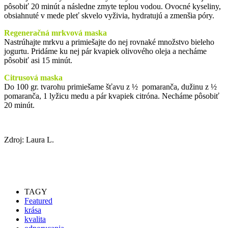
pôsobiť 20 minút a následne zmyte teplou vodou. Ovocné kyseliny,
obsiahnuté v mede pleť skvelo vyživia, hydratujú a zmenšia póry.
Regeneračná mrkvová maska
Nastrúhajte mrkvu a primiešajte do nej rovnaké množstvo bieleho
jogurtu. Pridáme ku nej pár kvapiek olivového oleja a necháme
pôsobiť asi 15 minút.
Citrusová maska
Do 100 gr. tvarohu primiešame šťavu z ½ pomaranča, dužinu z ½
pomaranča, 1 lyžicu medu a pár kvapiek citróna. Necháme pôsobiť
20 minút.
Zdroj: Laura L.
TAGY
Featured
krása
kvalita