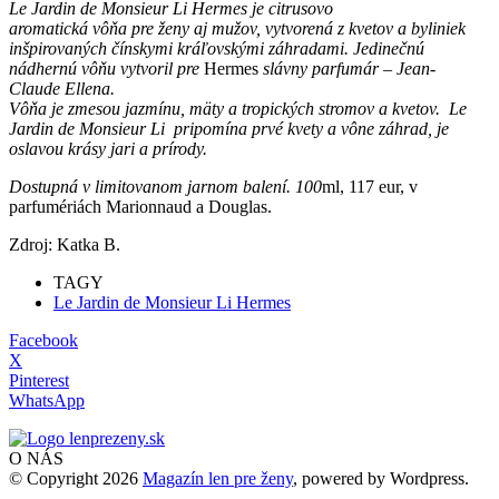
Le Jardin
de Monsieur Li Hermes je citrusovo
aromatická vôňa pre ženy aj mužov, vytvorená z kvetov a byliniek
inšpirovaných čínskymi kráľovskými záhradami. Jedinečnú
nádhernú vôňu vytvoril pre
Hermes
slávny parfumár – Jean-
Claude Ellena.
Vôňa je zmesou jazmínu, mäty a tropických stromov a kvetov.
Le
Jardin
de Monsieur Li pripomína prvé kvety a vône záhrad, je
oslavou krásy jari a prírody.
Dostupná v limitovanom jarnom balení. 100
ml, 117 eur, v
parfumériách Marionnaud a Douglas.
Zdroj: Katka B.
TAGY
Le Jardin de Monsieur Li Hermes
Facebook
X
Pinterest
WhatsApp
O NÁS
© Copyright 2026
Magazín len pre ženy
, powered by Wordpress.