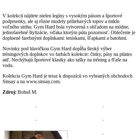
V kolekcii nájdete nielen legíny s vysokým pásom a športové
podprsenky, ale aj rôzne modely priliehavých topov a mikín
voľného strihu. Gym Hard bola vytvorená s ohľadom na módne,
jednofarebné štylizácie, vďaka ktorým púta pozornosť. Oblečenie je
doplnené farebnými doplnkami: teniskami, šľapkami a batohmi.
Novinky pod hlavičkou Gym Hard dopĺňa široký výber
tréningových doplnkov vo farbách kolekcie: činky, pásy na pilates
atď. Nechýbajú športové klasiky ako tašky na tréning a fľaše na
vodu.
Kolekcia Gym Hard je teraz k dispozícii vo vybraných obchodoch
Sinsay a na www.sinsay.com.
Zdroj:
Bohuš M.