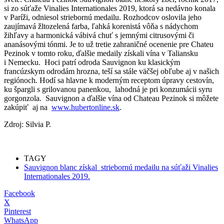
si zo súťaže Vinalies Internationales 2019, ktorá sa nedávno konala
v Paríži, odniesol striebornú medailu. Rozhodcov oslovila jeho
zaujímavá žltozelená farba, ľahká korenistá vôňa s nádychom
žihľavy a harmonická vábivá chuť s jemnými citrusovými či
ananásovými tónmi. Je to už tretie zahraničné ocenenie pre Chateu
Pezinok v tomto roku, ďalšie medaily získali vína v Taliansku
i Nemecku. Hoci patrí odroda Sauvignon ku klasickým
francúzskym odrodám hrozna, teší sa stále väčšej obľube aj v našich
regiónoch. Hodí sa hlavne k moderným receptom úpravy cestovín,
ku špargli s grilovanou panenkou, lahodná je pri konzumácii syru
gorgonzola. Sauvignon a ďalšie vína od Chateau Pezinok si môžete
zakúpiť aj na
www.hubertonline.sk
.
Zdroj: Silvia P.
TAGY
Sauvignon blanc získal striebornú medailu na súťaži Vinalies
Internationales 2019.
Facebook
X
Pinterest
WhatsApp