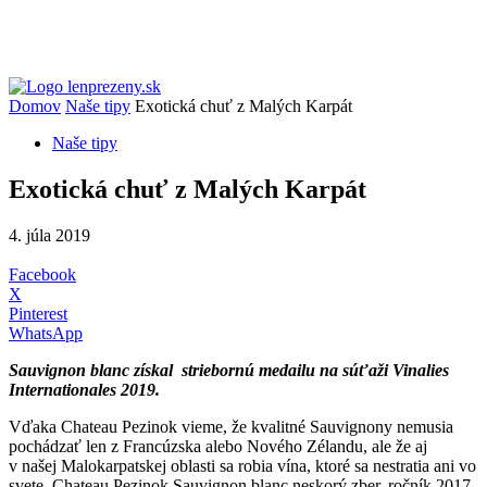
Domov
Naše tipy
Exotická chuť z Malých Karpát
Naše tipy
Exotická chuť z Malých Karpát
4. júla 2019
Facebook
X
Pinterest
WhatsApp
Sauvignon blanc získal striebornú medailu na súťaži
Vinalies
Internationales 2019.
Vďaka Chateau Pezinok vieme, že kvalitné Sauvignony nemusia
pochádzať len z Francúzska alebo Nového Zélandu, ale že aj
v našej Malokarpatskej oblasti sa robia vína, ktoré sa nestratia ani vo
svete. Chateau Pezinok Sauvignon blanc neskorý zber, ročník 2017,