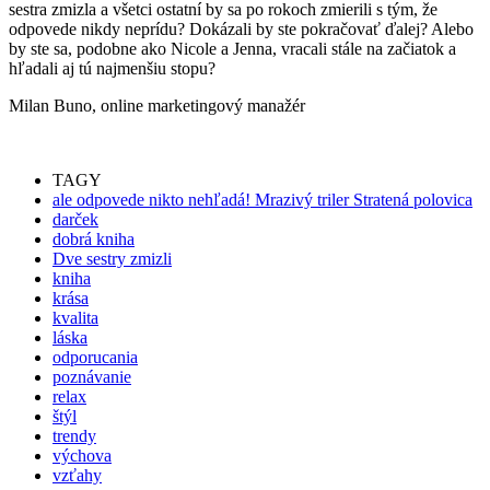
sestra zmizla a všetci ostatní by sa po rokoch zmierili s tým, že
odpovede nikdy neprídu? Dokázali by ste pokračovať ďalej? Alebo
by ste sa, podobne ako Nicole a Jenna, vracali stále na začiatok a
hľadali aj tú najmenšiu stopu?
Milan Buno, online marketingový manažér
TAGY
ale odpovede nikto nehľadá! Mrazivý triler Stratená polovica
darček
dobrá kniha
Dve sestry zmizli
kniha
krása
kvalita
láska
odporucania
poznávanie
relax
štýl
trendy
výchova
vzťahy