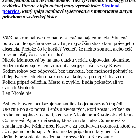
svete, jednoducho nevrátil domov? Bez vysvetlenia. Bez stopy a bez
rozlúčky. Presne z tejto nočnej mory vyrastá triler
Stratená
polovica
, ktorý spája napínavé vyšetrovanie s mimoriadne silným
príbehom o sesterskej láske.
Väčšina kriminálnych románov sa začína nájdením tela. Stratená
polovica ide opačnou
ce
stou. Tu je najväčším strašiakom práve jeho
absencia. Pretože čo je horšie? Vedieť, že niekto zomrel, alebo celé
roky netušiť, čo sa s ním stalo?
Nicole Monroeová by na túto otázku vedela odpovedať okamžite.
Sedem rokov žije v tieni zmiznutia svojej staršej sestry Kasey.
Sedem rokov bez odpovedí, bez uzavretia, bez možnosti pohnúť sa
ďalej. Kasey jedného dňa zmizla a akoby sa po nej zľahla zem.
Polícia prípad odložila. Mesto si zvyklo. Ľudia pokračovali vo
svojich životoch.
Len Nicole nie.
Ashley Flowers neukazuje zmiznutie ako jednorazovú tragédiu.
Ukazuje ho ako pomalú eróziu života tých, ktorí zostali. Príbeh sa
rozbehne naplno vo chvíli, keď sa v Nicoleinom živote objaví Jenna
Connorová. Aj ona má sestru, ktorá zmizla. Jules Connorová sa
stratila len dva týždne pred Kasey a za podivných okolností, ktoré sa
až nápadne podobajú. Polícia medzi prípadmi nikdy nenašla
definitívne spojenie, no Jenna je presvedčená, že existuje.