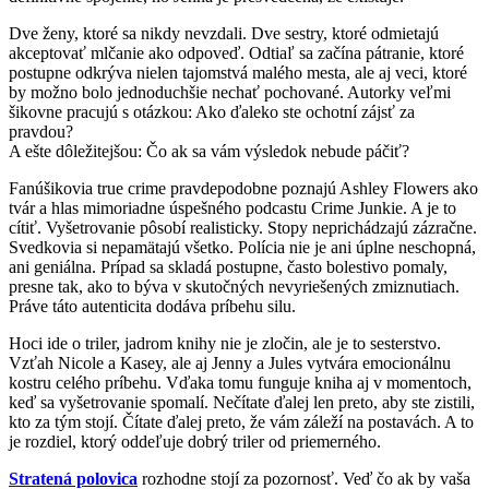
Dve ženy, ktoré sa nikdy nevzdali. Dve sestry, ktoré odmietajú
akceptovať mlčanie ako odpoveď. Odtiaľ sa začína pátranie, ktoré
postupne odkrýva nielen tajomstvá malého mesta, ale aj veci, ktoré
by možno bolo jednoduchšie nechať pochované. Autorky veľmi
šikovne pracujú s otázkou: Ako ďaleko ste ochotní zájsť za
pravdou?
A ešte dôležitejšou: Čo ak sa vám výsledok nebude páčiť?
Fanúšikovia true crime pravdepodobne poznajú Ashley Flowers ako
tvár a hlas mimoriadne úspešného podcastu Crime Junkie. A je to
cítiť. Vyšetrovanie pôsobí realisticky. Stopy neprichádzajú zázračne.
Svedkovia si nepamätajú všetko. Polícia nie je ani úplne neschopná,
ani geniálna. Prípad sa skladá postupne, často bolestivo pomaly,
presne tak, ako to býva v skutočných nevyriešených zmiznutiach.
Práve táto autenticita dodáva príbehu silu.
Hoci ide o triler, jadrom knihy nie je zločin, ale je to sesterstvo.
Vzťah Nicole a Kasey, ale aj Jenny a Jules vytvára emocionálnu
kostru celého príbehu. Vďaka tomu funguje kniha aj v momentoch,
keď sa vyšetrovanie spomalí. Nečítate ďalej len preto, aby ste zistili,
kto za tým stojí. Čítate ďalej preto, že vám záleží na postavách. A to
je rozdiel, ktorý oddeľuje dobrý triler od priemerného.
Stratená polovica
rozhodne stojí za pozornosť. Veď čo ak by vaša