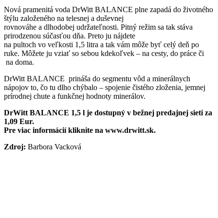
Nová pramenitá voda DrWitt BALANCE plne zapadá do životného
štýlu založeného na telesnej a duševnej
rovnováhe a dlhodobej udržateľnosti. Pitný režim sa tak stáva
prirodzenou súčasťou dňa. Preto ju nájdete
na pultoch vo veľkosti 1,5 litra a tak vám môže byť celý deň po
ruke. Môžete ju vziať so sebou kdekoľvek – na cesty, do práce či
na doma.
DrWitt BALANCE prináša do segmentu vôd a minerálnych
nápojov to, čo tu dlho chýbalo – spojenie čistého zloženia, jemnej
prírodnej chute a funkčnej hodnoty minerálov.
DrWitt BALANCE 1,5 l je dostupný v bežnej predajnej sieti za
1,09 Eur.
Pre viac informácií kliknite na www.drwitt.sk.
Zdroj:
Barbora Vacková