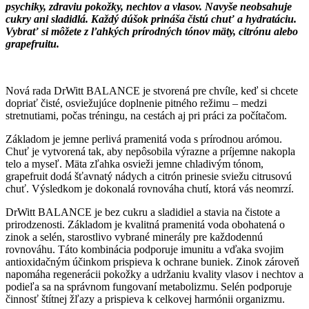
psychiky, zdraviu pokožky, nechtov a vlasov. Navyše neobsahuje
cukry ani sladidlá. Každý dúšok prináša čistú chuť a hydratáciu.
Vybrať si môžete z ľahkých prírodných tónov mäty, citrónu alebo
grapefruitu.
Nová rada DrWitt BALANCE je stvorená pre chvíle, keď si chcete
dopriať čisté, osviežujúce doplnenie pitného režimu – medzi
stretnutiami, počas tréningu, na cestách aj pri práci za počítačom.
Základom je jemne perlivá pramenitá voda s prírodnou arómou.
Chuť je vytvorená tak, aby nepôsobila výrazne a príjemne nakopla
telo a myseľ. Mäta zľahka osvieži jemne chladivým tónom,
grapefruit dodá šťavnatý nádych a citrón prinesie sviežu citrusovú
chuť. Výsledkom je dokonalá rovnováha chutí, ktorá vás neomrzí.
DrWitt BALANCE je bez cukru a sladidiel a stavia na čistote a
prirodzenosti. Základom je kvalitná pramenitá voda obohatená o
zinok a selén, starostlivo vybrané minerály pre každodennú
rovnováhu. Táto kombinácia podporuje imunitu a vďaka svojim
antioxidačným účinkom prispieva k ochrane buniek. Zinok zároveň
napomáha regenerácii pokožky a udržaniu kvality vlasov i nechtov a
podieľa sa na správnom fungovaní metabolizmu. Selén podporuje
činnosť štítnej žľazy a prispieva k celkovej harmónii organizmu.