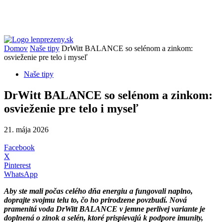
Domov
Naše tipy
DrWitt BALANCE so selénom a zinkom:
osvieženie pre telo i myseľ
Naše tipy
DrWitt BALANCE so selénom a zinkom:
osvieženie pre telo i myseľ
21. mája 2026
Facebook
X
Pinterest
WhatsApp
Aby ste mali počas celého dňa energiu a fungovali naplno,
doprajte svojmu telu to, čo ho prirodzene povzbudí. Nová
pramenitá voda DrWitt BALANCE v jemne perlivej variante je
doplnená o zinok a selén, ktoré prispievajú k podpore imunity,