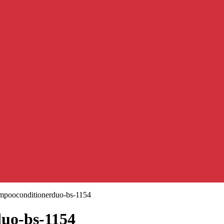
mpooconditionerduo-bs-1154
uo-bs-1154