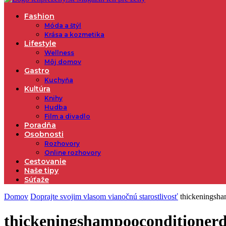
Fashion
Móda a štýl
Krása a kozmetika
Lifestyle
Wellness
Môj domov
Gastro
Kuchyňa
Kultúra
Knihy
Hudba
Film a divadlo
Poradňa
Osobnosti
Rozhovory
Online rozhovory
Cestovanie
Naše tipy
Súťaže
Domov
Doprajte svojim vlasom vianočnú starostlivosť
thickeningsha
thickeningshampooconditionerd