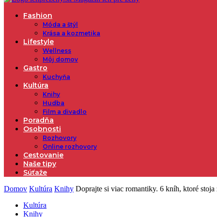
Fashion
Móda a štýl
Krása a kozmetika
Lifestyle
Wellness
Môj domov
Gastro
Kuchyňa
Kultúra
Knihy
Hudba
Film a divadlo
Poradňa
Osobnosti
Rozhovory
Online rozhovory
Cestovanie
Naše tipy
Súťaže
Domov
Kultúra
Knihy
Doprajte si viac romantiky. 6 kníh, ktoré stoja 
Kultúra
Knihy