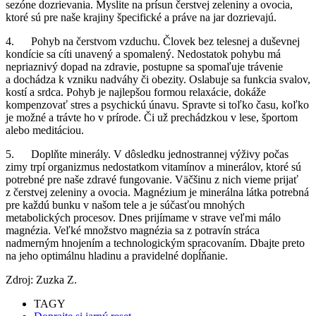
sezóne dozrievania. Myslite na prísun čerstvej zeleniny a ovocia,
ktoré sú pre naše krajiny špecifické a práve na jar dozrievajú.
4. Pohyb na čerstvom vzduchu. Človek bez telesnej a duševnej
kondície sa cíti unavený a spomalený. Nedostatok pohybu má
nepriaznivý dopad na zdravie, postupne sa spomaľuje trávenie
a dochádza k vzniku nadváhy či obezity. Oslabuje sa funkcia svalov,
kostí a srdca. Pohyb je najlepšou formou relaxácie, dokáže
kompenzovať stres a psychickú únavu. Spravte si toľko času, koľko
je možné a trávte ho v prírode. Či už prechádzkou v lese, športom
alebo meditáciou.
5. Doplňte minerály. V dôsledku jednostrannej výživy počas
zimy trpí organizmus nedostatkom vitamínov a minerálov, ktoré sú
potrebné pre naše zdravé fungovanie. Väčšinu z nich vieme prijať
z čerstvej zeleniny a ovocia. Magnézium je minerálna látka potrebná
pre každú bunku v našom tele a je súčasťou mnohých
metabolických procesov. Dnes prijímame v strave veľmi málo
magnézia. Veľké množstvo magnézia sa z potravín stráca
nadmerným hnojením a technologickým spracovaním. Dbajte preto
na jeho optimálnu hladinu a pravidelné dopĺňanie.
Zdroj: Zuzka Z.
TAGY