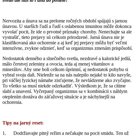
svetlo ale nás to ťahá do postele?
Nervozita a únava sa na prelome ročných období spájajú s jarnou
únavou. U starších ľudí a ľudí s oslabenou imunitou môže dokonca
vyvolať pocit, že ide o prvotné príznaky choroby. Nenechajte sa ale
vystrašiť, tieto prejavy sú celkom prirodzené. Jarná únava nie je
klasifikovaná ako ochorenie a aj keď jej prejavy môžu byť veľmi
intenzívne, zvykne odznieť, keď sa organizmus zmenám prispôsobí.
Nedostatok denného a slnečného svetla, nezdravé a kalorické jedlá,
málo čerstvej zeleniny a ovocia, teda aj menej vitamínov a
minerálov. Aby sme boli celkom úprimní, aj nedostatok pohybu si
vybral svoju daň. Nielenže sa na nás nalepilo nejaké to kilo navyše,
pri väčšej fyzickej námahe zisťujeme, že nevládzeme ako zvyčajne.
To všetko sa musí niekde odzrkadliť. Výsledkom je, že sa cítime
slabí a unavení. Vyčerpaný organizmus sa v kombinácii s náhlym
oteplením dostáva do záťažovej situácie a je náchylnejší na
ochorenia.
Tipy na jarný reset:
1. Dodržiavajte pitný režim a nečakajte na pocit smädu. Ten už