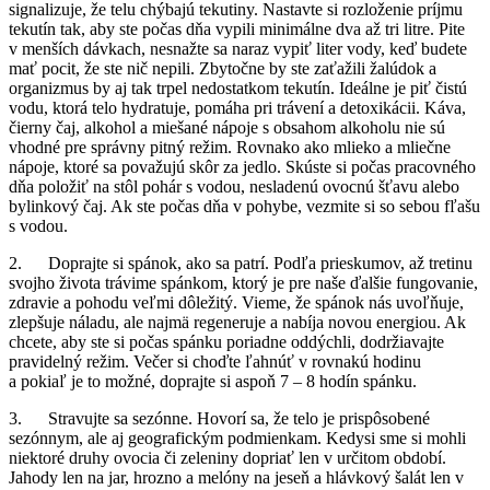
signalizuje, že telu chýbajú tekutiny. Nastavte si rozloženie príjmu
tekutín tak, aby ste počas dňa vypili minimálne dva až tri litre. Pite
v menších dávkach, nesnažte sa naraz vypiť liter vody, keď budete
mať pocit, že ste nič nepili. Zbytočne by ste zaťažili žalúdok a
organizmus by aj tak trpel nedostatkom tekutín. Ideálne je piť čistú
vodu, ktorá telo hydratuje, pomáha pri trávení a detoxikácii. Káva,
čierny čaj, alkohol a miešané nápoje s obsahom alkoholu nie sú
vhodné pre správny pitný režim. Rovnako ako mlieko a mliečne
nápoje, ktoré sa považujú skôr za jedlo. Skúste si počas pracovného
dňa položiť na stôl pohár s vodou, nesladenú ovocnú šťavu alebo
bylinkový čaj. Ak ste počas dňa v pohybe, vezmite si so sebou fľašu
s vodou.
2. Doprajte si spánok, ako sa patrí. Podľa prieskumov, až tretinu
svojho života trávime spánkom, ktorý je pre naše ďalšie fungovanie,
zdravie a pohodu veľmi dôležitý. Vieme, že spánok nás uvoľňuje,
zlepšuje náladu, ale najmä regeneruje a nabíja novou energiou. Ak
chcete, aby ste si počas spánku poriadne oddýchli, dodržiavajte
pravidelný režim. Večer si choďte ľahnúť v rovnakú hodinu
a pokiaľ je to možné, doprajte si aspoň 7 – 8 hodín spánku.
3. Stravujte sa sezónne. Hovorí sa, že telo je prispôsobené
sezónnym, ale aj geografickým podmienkam. Kedysi sme si mohli
niektoré druhy ovocia či zeleniny dopriať len v určitom období.
Jahody len na jar, hrozno a melóny na jeseň a hlávkový šalát len v