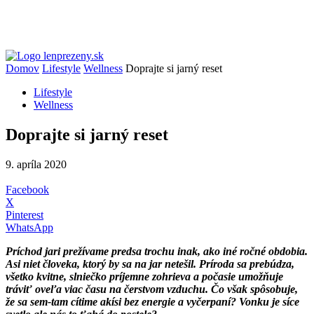
Domov
Lifestyle
Wellness
Doprajte si jarný reset
Lifestyle
Wellness
Doprajte si jarný reset
9. apríla 2020
Facebook
X
Pinterest
WhatsApp
Príchod jari prežívame predsa trochu inak, ako iné ročné obdobia.
Asi niet človeka, ktorý by sa na jar netešil. Príroda sa prebúdza,
všetko kvitne, slniečko príjemne zohrieva a počasie umožňuje
tráviť oveľa viac času na čerstvom vzduchu. Čo však spôsobuje,
že sa sem-tam cítime akísi bez energie a vyčerpaní? Vonku je síce