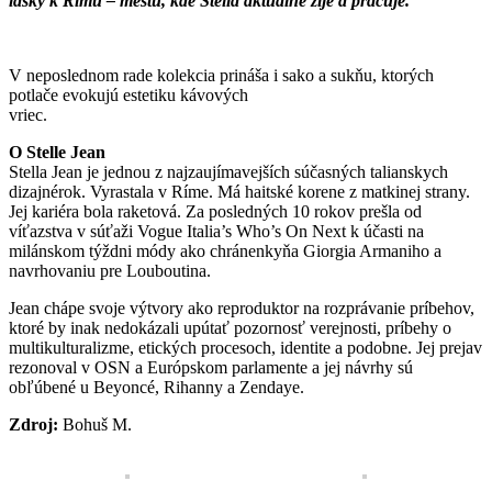
lásky k Rímu – mestu, kde Stella aktuálne žije a pracuje.
V neposlednom rade kolekcia prináša i sako a sukňu, ktorých
potlače evokujú estetiku kávových
vriec.
O Stelle Jean
Stella Jean je jednou z najzaujímavejších súčasných talianskych
dizajnérok. Vyrastala v Ríme. Má haitské korene z matkinej strany.
Jej kariéra bola raketová. Za posledných 10 rokov prešla od
víťazstva v súťaži Vogue Italia’s Who’s On Next k účasti na
milánskom týždni módy ako chránenkyňa Giorgia Armaniho a
navrhovaniu pre Louboutina.
Jean chápe svoje výtvory ako reproduktor na rozprávanie príbehov,
ktoré by inak nedokázali upútať pozornosť verejnosti, príbehy o
multikulturalizme, etických procesoch, identite a podobne. Jej prejav
rezonoval v OSN a Európskom parlamente a jej návrhy sú
obľúbené u Beyoncé, Rihanny a Zendaye.
Zdroj:
Bohuš M.