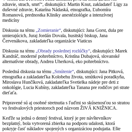
zdravie, strach, smrť“, diskutujúci: Martin Knut, zakladateľ Ligy za
duševné zdravie, Katarína Nádaská, etnografka, Ľubomíra
Romanová, prednostka Kliniky anestéziológie a intenzívnej
medicíny
Diskusia na tému
„Zomieranie“
, diskutujúci: Jana Gorst, dula pre
umierajúcich, Juraj Jordán Dovala, husitský biskup, Jana
Červenákova, zakladateľka organizácie Viaticus
Diskusia na tému
„Obrady poslednej rozlúčky“
, diskutujúci: Marek
Kandráč, moderné pohrebníctvo, Kristína Dubajová, slovanské
alternatívne obrady, Andrea Uherková, eko pohrebníctvo.
Posledná diskusia na tému
„Smútenie“
, diskutujúci: Jana Pitková,
etnografka a zakladateľka Kolobehu života, smútková poradkyňa,
Miroslava Hunčíková, zakladateľka Svetielka nádeje pre deti z
onkológie, Lucia Kubíny, zakladateľka Tanana pre rodičov pri strate
dieťaťa.
Pripravené sú aj osobné stretnutia s ľuďmi so skúsenosťou so stratou
vo festivalových priestoroch pod názvom ŽIVÁ KNIŽNICA.
Keďže sa jedná o denný festival, ktorý je pre návštevníkov
bezplatný, bola vytvorená zbierka na podporu udalosti, ktorá
pokryje časť nákladov spojených s organizáciou podujatia. Ešte