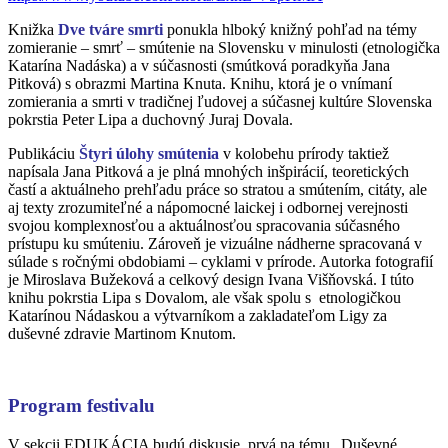
Knižka
Dve tváre smrti
ponukla hlboký knižný pohľad na témy
zomieranie – smrť – smútenie na Slovensku v minulosti (etnologička
Katarína Nadáska) a v súčasnosti (smútková poradkyňa Jana
Pitková) s obrazmi Martina Knuta. Knihu, ktorá je o vnímaní
zomierania a smrti v tradičnej ľudovej a súčasnej kultúre Slovenska
pokrstia Peter Lipa a duchovný Juraj Dovala.
Publikáciu
Štyri úlohy smútenia
v kolobehu prírody taktiež
napísala Jana Pitková a je plná mnohých inšpirácií, teoretických
častí a aktuálneho prehľadu práce so stratou a smútením, citáty, ale
aj texty zrozumiteľné a nápomocné laickej i odbornej verejnosti
svojou komplexnosťou a aktuálnosťou spracovania súčasného
prístupu ku smúteniu. Zároveň je vizuálne nádherne spracovaná v
súlade s ročnými obdobiami – cyklami v prírode. Autorka fotografií
je Miroslava Bužeková a celkový design Ivana Višňovská. I túto
knihu pokrstia Lipa s Dovalom, ale však spolu s etnologičkou
Katarínou Nádaskou a výtvarníkom a zakladateľom Ligy za
duševné zdravie Martinom Knutom.
Program festivalu
V sekcii EDUKÁCIA budú diskusie, prvá na tému „Duševné