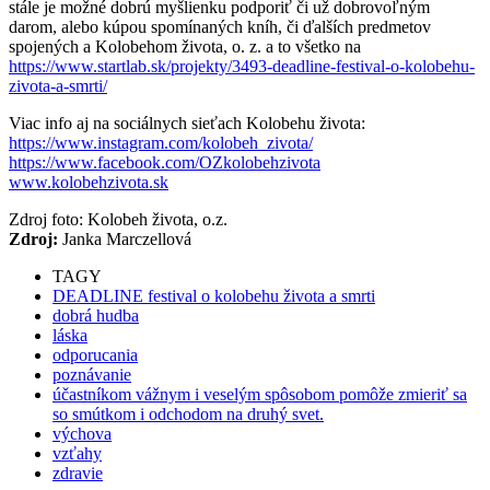
stále je možné dobrú myšlienku podporiť či už dobrovoľným
darom, alebo kúpou spomínaných kníh, či ďalších predmetov
spojených a Kolobehom života, o. z. a to všetko na
https://www.startlab.sk/projekty/3493-deadline-festival-o-kolobehu-
zivota-a-smrti/
Viac info aj na sociálnych sieťach Kolobehu života:
https://www.instagram.com/kolobeh_zivota/
https://www.facebook.com/OZkolobehzivota
www.kolobehzivota.sk
Zdroj foto: Kolobeh života, o.z.
Zdroj:
Janka Marczellová
TAGY
DEADLINE festival o kolobehu života a smrti
dobrá hudba
láska
odporucania
poznávanie
účastníkom vážnym i veselým spôsobom pomôže zmieriť sa
so smútkom i odchodom na druhý svet.
výchova
vzťahy
zdravie