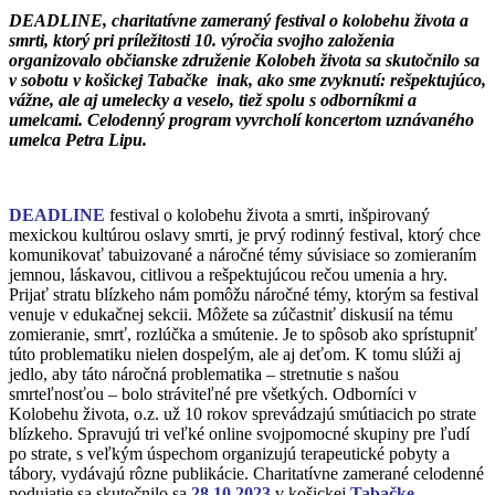
DEADLINE, charitatívne zameraný festival o kolobehu života a
smrti, ktorý pri príležitosti 10. výročia svojho založenia
organizovalo občianske združenie Kolobeh života sa skutočnilo sa
v sobotu v košickej Tabačke inak, ako sme zvyknutí: rešpektujúco,
vážne, ale aj umelecky a veselo, tiež spolu s odborníkmi a
umelcami. Celodenný program vyvrcholí koncertom uznávaného
umelca Petra Lipu.
DEADLINE
festival o kolobehu života a smrti, inšpirovaný
mexickou kultúrou oslavy smrti, je prvý rodinný festival, ktorý chce
komunikovať tabuizované a náročné témy súvisiace so zomieraním
jemnou, láskavou, citlivou a rešpektujúcou rečou umenia a hry.
Prijať stratu blízkeho nám pomôžu náročné témy, ktorým sa festival
venuje v edukačnej sekcii. Môžete sa zúčastniť diskusií na tému
zomieranie, smrť, rozlúčka a smútenie. Je to spôsob ako sprístupniť
túto problematiku nielen dospelým, ale aj deťom. K tomu slúži aj
jedlo, aby táto náročná problematika – stretnutie s našou
smrteľnosťou – bolo stráviteľné pre všetkých. Odborníci v
Kolobehu života, o.z. už 10 rokov sprevádzajú smútiacich po strate
blízkeho. Spravujú tri veľké online svojpomocné skupiny pre ľudí
po strate, s veľkým úspechom organizujú terapeutické pobyty a
tábory, vydávajú rôzne publikácie. Charitatívne zamerané celodenné
podujatie sa skutočnilo sa
28.10.2023
v košickej
Tabačke.