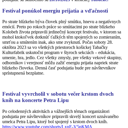
Festival ponúkol energiu prijatia a vďačnosti
Po strate blízkeho býva človek plný smútku, hnevu a negatívnych
emócií. Preto po rokoch práce so smútiacimi po strate blízkeho
Kolobeh života pripravili jedinečný koncept festivalu, v ktorom sa
mohol ktokoľvek dotknúť ťažkých tém spojených so zomieraním,
smrťou a smútením inak, ako sme zvyknutí. Počas soboty 28.
októbra 2023 sa vo všetkých priestoroch košickej Tabačky
Kulturfabrik uskutočni program v štyroch sekciách – edukácia,
umenie, hra, jedlo. Cez všetky zmysly, pre všetky vekové skupiny,
odborníkov i verejnosť môžu zažiť energiu prijatia napriek strate
blízkeho človeka. Denná časť podujatia bude pre návštevníkov
sprístupnená bezplatne.
Festival vyvrcholil v sobotu večer krstom dvoch
kníh na koncerte Petra Lipu
Po celodenných aktivitách a vážnejších témach organizátori
podujatia pre návštevníkov pripravili skvelý koncert uznávaného
umelca Petra Lipu, ktorý bol spojený s krstom dvoch kníh.
https://www.youtube.com/shorts/LxnE-V5pKMA