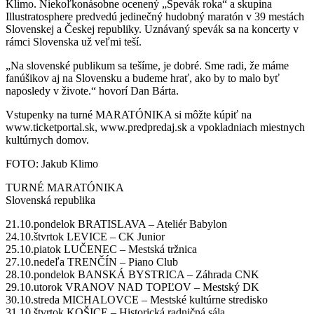
Klimo. Niekoľkonásobne ocenený „Spevák roka“ a skupina
Illustratosphere predvedú jedinečný hudobný maratón v 39 mestách
Slovenskej a Českej republiky. Uznávaný spevák sa na koncerty v
rámci Slovenska už veľmi teší.
„Na slovenské publikum sa tešíme, je dobré. Sme radi, že máme
fanúšikov aj na Slovensku a budeme hrať, ako by to malo byť
naposledy v živote.“ hovorí Dan Bárta.
Vstupenky na turné MARATÓNIKA si môžte kúpiť na
www.ticketportal.sk, www.predpredaj.sk a vpokladniach miestnych
kultúrnych domov.
FOTO: Jakub Klimo
TURNÉ MARATÓNIKA
Slovenská republika
21.10.pondelok BRATISLAVA – Ateliér Babylon
24.10.štvrtok LEVICE – CK Junior
25.10.piatok LUČENEC – Mestská tržnica
27.10.nedeľa TRENČÍN – Piano Club
28.10.pondelok BANSKÁ BYSTRICA – Záhrada CNK
29.10.utorok VRANOV NAD TOPĽOV – Mestský DK
30.10.streda MICHALOVCE – Mestské kultúrne stredisko
31.10.štvrtok KOŠICE – Historická radničná sála