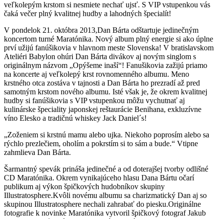
veľkolepým krstom si nesmiete nechať ujsť. S VIP vstupenkou vás
čaká večer plný kvalitnej hudby a lahodných
špecialít!
V pondelok 21. októbra 2013,Dan Bárta odštartuje jedinečným
koncertom turné Maratónika. Nový album plný energie si ako úplne
prví užijú fanúšikovia v hlavnom meste Slovenska! V bratislavskom
Ateliéri Babylon ohúri Dan Bárta divákov aj novým singlom s
originálnym názvom „Opýšeme inaší“! Fanušikovia zažijú priamo
na koncerte aj veľkolepý krst rovnomenného albumu. Meno
krstného otca zostáva v tajnosti a Dan Bárta ho prezradí až pred
samotným krstom nového albumu. Isté však je, že okrem kvalitnej
hudby si fanúšikovia s VIP vstupenkou môžu vychutnať aj
kulinárske špeciality japonskej reštaurácie Benihana, exkluzívne
víno Elesko a tradičnú whiskey Jack Daniel´s!
„Zoženiem si krstnú mamu alebo ujka. Niekoho poprosím alebo sa
rýchlo prezlečiem, oholím a pokrstím si to sám a bude.“ Vtipne
zahmlieva Dan Bárta.
Šarmantný spevák prináša jedinečné a od doterajšej tvorby odlišné
CD Maratónika. Okrem vynikajúceho hlasu Dana Bártu očarí
publikum aj výkon špičkových hudobníkov skupiny
Illustratosphere.Kvôli novému albumu sa charizmatický Dan aj so
skupinou Illustratosphere nechali zahrabať do piesku.Originálne
fotografie k novinke Maratónika vytvoril špičkový fotograf Jakub