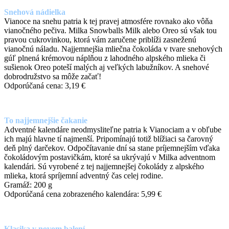
Snehová nádielka
Vianoce na snehu patria k tej pravej atmosfére rovnako ako vôňa
vianočného pečiva. Milka Snowballs Milk alebo Oreo sú však tou
pravou cukrovinkou, ktorá vám zaručene priblíži zasneženú
vianočnú náladu. Najjemnejšia mliečna čokoláda v tvare snehových
gúľ plnená krémovou náplňou z lahodného alpského mlieka či
sušienok Oreo poteší malých aj veľkých labužníkov. A snehové
dobrodružstvo sa môže začať!
Odporúčaná cena: 3,19 €
To najjemnejšie čakanie
Adventné kalendáre neodmysliteľne patria k Vianociam a v obľube
ich majú hlavne tí najmenší. Pripomínajú totiž blížiaci sa čarovný
deň plný darčekov. Odpočítavanie dní sa stane príjemnejším vďaka
čokoládovým postavičkám, ktoré sa ukrývajú v Milka adventnom
kalendári. Sú vyrobené z tej najjemnejšej čokolády z alpského
mlieka, ktorá spríjemní adventný čas celej rodine.
Gramáž: 200 g
Odporúčaná cena zobrazeného kalendára: 5,99 €
Klasika v novom balení