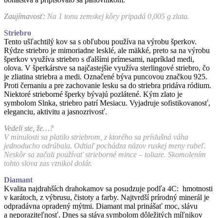
Zaujímavosť:
Na 1 tonu zemskej kôry pripadá 0,005 g zlata.
Striebro
Tento ušľachtilý kov sa s obľubou používa na výrobu šperkov.
Rýdze striebro je mimoriadne lesklé, ale mäkké, preto sa na výrobu
šperkov využíva striebro s ďalšími prímesami, napríklad medi,
olova. V šperkárstve sa najčastejšie využíva sterlingové striebro, čo
je zliatina striebra a medi. Označené býva puncovou značkou 925.
Proti černaniu a pre zachovanie lesku sa do striebra pridáva ródium.
Niektoré strieborné šperky bývajú pozlátené. Kým zlato je
symbolom Slnka, striebro patrí Mesiacu. Vyjadruje sofistikovanosť,
eleganciu, aktivitu a jasnozrivosť.
Vedeli ste, že…?
V minulosti sa platilo striebrom, z ktorého sa príslušná váha
jednoducho odrúbala. Odtiaľ pochádza názov ruskej meny rubeľ.
Neskôr sa začali používať strieborné mince – toliare. Skomolením
tohto slova zas vznikol dolár.
Diamant
Kvalita najdrahších drahokamov sa posudzuje podľa 4C: hmotnosti
v karátoch, z výbrusu, čistoty a farby. Najtvrdší prírodný minerál je
odpradávna opradený mýtmi. Diamant mal prinášať moc, slávu
a neporaziteľnosť. Dnes sa stáva symbolom dôležitých míľnikov