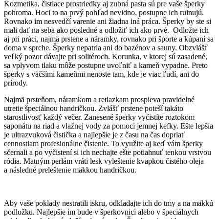
Kozmetika, čistiace prostriedky aj zubná pasta sú pre vaše šperky
pohroma. Hoci to na prvý pohľad nevidno, postupne ich ruinujú.
Rovnako im nesvedčí varenie ani žiadna iná práca. Šperky by ste si
mali dať na seba ako posledné a odložiť ich ako prvé. Odložte ich
aj pri práci, najmä prstene a náramky, rovnako pri športe a kúpaní sa
doma v sprche. Šperky nepatria ani do bazénov a sauny. Obzvlášť
veľký pozor dávajte pri solitéroch. Korunka, v ktorej sú zasadené,
sa vplyvom tlaku môže postupne uvoľniť a kameň vypadne. Preto
šperky s väčšími kameňmi nenoste tam, kde je viac ľudí, ani do
prírody.
Najmä prsteňom, náramkom a retiazkam prospieva pravidelné
utretie špeciálnou handričkou. Zvlášť prstene poteší takáto
starostlivosť každý večer. Zanesené šperky vyčistíte roztokom
saponátu na riad a vlažnej vody za pomoci jemnej kefky. Ešte lepšia
je ultrazvuková čistička a najlepšie je z času na čas dopriať
cennostiam profesionálne čistenie. To využite aj keď vám šperky
sčernali a po vyčistení si ich nechajte ešte potiahnuť tenkou vrstvou
ródia. Matným perlám vráti lesk vyleštenie kvapkou čistého oleja
a následné preleštenie mäkkou handričkou.
Aby vaše poklady nestratili iskru, odkladajte ich do tmy a na mäkkú
podložku. Najlepšie im bude v šperkovnici alebo v špeciálnych