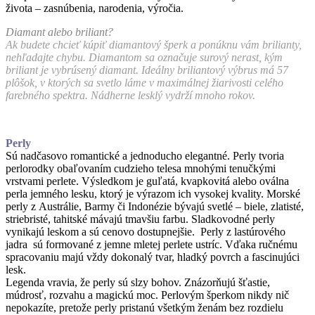
života – zasnúbenia, narodenia, výročia.
Diamant alebo briliant?
Ak budete chcieť kúpiť diamantový šperk a ponúknu vám brilianty,
nehľadajte chybu. Diamantom sa označuje surový nerast, kým
briliant je vybrúsený diamant. Ideálny briliantový výbrus má 57
plôšok, v ktorých sa svetlo láme v maximálnej žiarivosti celého
farebného spektra. Nádherne lesklý vydrží mnoho rokov.
Perly
Sú nadčasovo romantické a jednoducho elegantné. Perly tvoria
perlorodky obaľovaním cudzieho telesa mnohými tenučkými
vrstvami perlete. Výsledkom je guľatá, kvapkovitá alebo oválna
perla jemného lesku, ktorý je výrazom ich vysokej kvality. Morské
perly z Austrálie, Barmy či Indonézie bývajú svetlé – biele, zlatisté,
striebristé, tahitské mávajú tmavšiu farbu. Sladkovodné perly
vynikajú leskom a sú cenovo dostupnejšie. Perly z lastúrového
jadra sú formované z jemne mletej perlete ustríc. Vďaka ručnému
spracovaniu majú vždy dokonalý tvar, hladký povrch a fascinujúci
lesk.
Legenda vravia, že perly sú slzy bohov. Znázorňujú šťastie,
múdrosť, rozvahu a magickú moc. Perlovým šperkom nikdy nič
nepokazíte, pretože perly pristanú všetkým ženám bez rozdielu