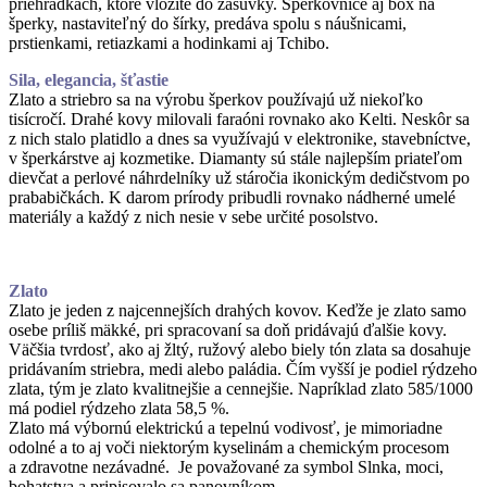
priehradkach, ktoré vložíte do zásuvky. Šperkovnice aj box na
šperky, nastaviteľný do šírky, predáva spolu s náušnicami,
prstienkami, retiazkami a hodinkami aj Tchibo.
Sila, elegancia, šťastie
Zlato a striebro sa na výrobu šperkov používajú už niekoľko
tisícročí. Drahé kovy milovali faraóni rovnako ako Kelti. Neskôr sa
z nich stalo platidlo a dnes sa využívajú v elektronike, stavebníctve,
v šperkárstve aj kozmetike. Diamanty sú stále najlepším priateľom
dievčat a perlové náhrdelníky už stáročia ikonickým dedičstvom po
prababičkách. K darom prírody pribudli rovnako nádherné umelé
materiály a každý z nich nesie v sebe určité posolstvo.
Zlato
Zlato je jeden z najcennejších drahých kovov. Keďže je zlato samo
osebe príliš mäkké, pri spracovaní sa doň pridávajú ďalšie kovy.
Väčšia tvrdosť, ako aj žltý, ružový alebo biely tón zlata sa dosahuje
pridávaním striebra, medi alebo paládia. Čím vyšší je podiel rýdzeho
zlata, tým je zlato kvalitnejšie a cennejšie. Napríklad zlato 585/1000
má podiel rýdzeho zlata 58,5 %.
Zlato má výbornú elektrickú a tepelnú vodivosť, je mimoriadne
odolné a to aj voči niektorým kyselinám a chemickým procesom
a zdravotne nezávadné. Je považované za symbol Slnka, moci,
bohatstva a pripisovalo sa panovníkom.