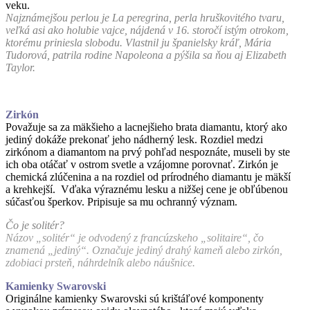
veku.
Najznámejšou perlou je La peregrina, perla hruškovitého tvaru,
veľká asi ako holubie vajce, nájdená v 16. storočí istým otrokom,
ktorému priniesla slobodu. Vlastnil ju španielsky kráľ, Mária
Tudorová, patrila rodine Napoleona a pýšila sa ňou aj Elizabeth
Taylor.
Zirkón
Považuje sa za mäkšieho a lacnejšieho brata diamantu, ktorý ako
jediný dokáže prekonať jeho nádherný lesk. Rozdiel medzi
zirkónom a diamantom na prvý pohľad nespoznáte, museli by ste
ich oba otáčať v ostrom svetle a vzájomne porovnať. Zirkón je
chemická zlúčenina a na rozdiel od prírodného diamantu je mäkší
a krehkejší. Vďaka výraznému lesku a nižšej cene je obľúbenou
súčasťou šperkov. Pripisuje sa mu ochranný význam.
Čo je solitér?
Názov „solitér“ je odvodený z francúzskeho „solitaire“, čo
znamená „jediný“. Označuje jediný drahý kameň alebo zirkón,
zdobiaci prsteň, náhrdelník alebo náušnice.
Kamienky Swarovski
Originálne kamienky Swarovski sú krištáľové komponenty