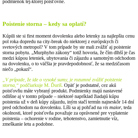
podmienok tej-ktorej poisťovne.
Poistenie storna – kedy sa oplatí?
Kúpili ste si first moment dovolenku alebo letenky za najlepšiu cenu
pol roka dopredu na city-break do niektorej z európskych či
svetových metropol? V tom prípade by ste mali zvážiť aj poistenie
storna pobytu. „Murphyho zákony“ totiž hovoria, že čím dlhší je čas
medzi kúpou leteniek, ubytovania či zájazdu a samotným odchodom
na dovolenku, o to väčšia je pravdepodobnosť, že sa medzičasom
niečo „pokazí“.
„V prípade, že ide o vysoké sumy, je rozumné zvážiť poistenie
storna,“
podčiarkuje M. Ďuriš.
Opäť je podstatné, cez akú
poisťovňu máte vybraný produkt. Podmienky majú nastavené
odlišne aj v tomto prípade – niektoré napríklad žiadajú kúpu
poistenia už v deň kúpy zájazdu, iným stačí termín najneskôr 14 dní
pred odchodom na dovolenku. Líši sa aj pohľad na
vis maior
, teda
okolnosti, ktoré poisťovňa považuje za oprávnené pre vyplatenie
poistenia – ochorenie v rodine, tehotenstvo, zamietnutie víz,
zmeškanie letu a podobne.