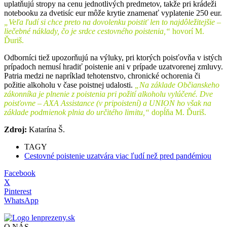
uplatňujú stropy na cenu jednotlivých predmetov, takže pri krádeži
notebooku za dvetisíc eur môže krytie znamenať vyplatenie 250 eur.
„Veľa ľudí si chce preto na dovolenku poistiť len to najdôležitejšie –
liečebné náklady, čo je srdce cestovného poistenia,“
hovorí M.
Ďuriš.
Odborníci tiež upozorňujú na výluky, pri ktorých poisťovňa v istých
prípadoch nemusí hradiť poistenie ani v prípade uzatvorenej zmluvy.
Patria medzi ne napríklad tehotenstvo, chronické ochorenia či
požitie alkoholu v čase poistnej udalosti.
„Na základe Občianskeho
zákonníka je plnenie z poistenia pri požití alkoholu vylúčené. Dve
poisťovne – AXA Assistance (v pripoistení) a UNION ho však na
základe podmienok plnia do určitého limitu,“
dopĺňa M. Ďuriš.
Zdroj:
Katarína Š.
TAGY
Cestovné poistenie uzatvára viac ľudí než pred pandémiou
Facebook
X
Pinterest
WhatsApp
O NÁS