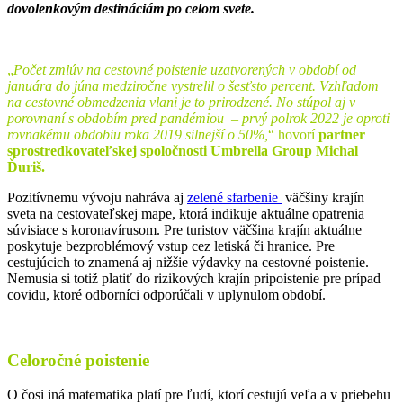
dovolenkovým destináciám po celom svete.
„
Počet zmlúv na cestovné poistenie uzatvorených v období od
januára do júna medziročne vystrelil o šesťsto percent. Vzhľadom
na cestovné obmedzenia vlani je to prirodzené. No stúpol aj v
porovnaní s obdobím pred pandémiou – prvý polrok 2022 je oproti
rovnakému obdobiu roka 2019 silnejší o 50%,
“ hovorí
partner
sprostredkovateľskej spoločnosti Umbrella Group Michal
Ďuriš.
Pozitívnemu vývoju nahráva aj
zelené sfarbenie
väčšiny krajín
sveta na cestovateľskej mape, ktorá indikuje aktuálne opatrenia
súvisiace s koronavírusom. Pre turistov väčšina krajín aktuálne
poskytuje bezproblémový vstup cez letiská či hranice. Pre
cestujúcich to znamená aj nižšie výdavky na cestovné poistenie.
Nemusia si totiž platiť do rizikových krajín pripoistenie pre prípad
covidu, ktoré odborníci odporúčali v uplynulom období.
Celoročné poistenie
O čosi iná matematika platí pre ľudí, ktorí cestujú veľa a v priebehu