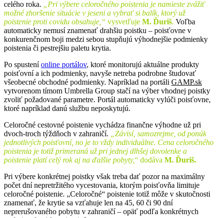
celého roka.
„Pri výbere celoročného poistenia je namieste zvážiť
možné zhoršenie situácie v jeseni a vybrať si balík, ktorý už
poistenie proti covidu obsahuje,“
vysvetľuje
M. Ďuriš
.
Voľba
automaticky nemusí znamenať drahšiu poistku – poisťovne v
konkurenčnom boji medzi sebou stupňujú výhodnejšie podmienky
poistenia či pestrejšiu paletu krytia.
Po spustení
online portálov
, ktoré monitorujú aktuálne produkty
poisťovní a ich podmienky, navyše netreba podrobne študovať
všeobecné obchodné podmienky. Napríklad na portáli
GAMP.sk
vytvorenom tímom Umbrella Group stačí na výber vhodnej poistky
zvoliť požadované parametre. Portál automaticky vylúči poisťovne,
ktoré napríklad danú službu neposkytujú.
Celoročné cestovné poistenie vychádza finančne výhodne už pri
dvoch-troch týždňoch v zahraničí.
„Závisí, samozrejme, od ponúk
jednotlivých poisťovní, no je to vždy individuálne.
Cena celoročného
poistenia je totiž primeraná už pri jednej dlhšej dovolenke a
poistenie platí celý rok aj na ďalšie pobyty,
“ dodáva
M. Ďuriš.
Pri výbere konkrétnej poistky však treba dať pozor na maximálny
počet dní nepretržitého vycestovania, ktorým poisťovňa limituje
celoročné poistenie. „Celoročné“ poistenie totiž môže v skutočnosti
znamenať, že krytie sa vzťahuje len na 45, 60 či 90 dní
neprerušovaného pobytu v zahraničí – opäť podľa konkrétnych