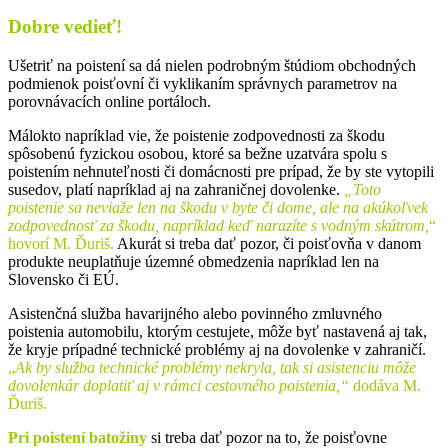
Dobre vedieť!
Ušetriť na poistení sa dá nielen podrobným štúdiom obchodných
podmienok poisťovní či vyklikaním správnych parametrov na
porovnávacích online portáloch.
Málokto napríklad vie, že poistenie zodpovednosti za škodu
spôsobenú fyzickou osobou, ktoré sa bežne uzatvára spolu s
poistením nehnuteľnosti či domácnosti pre prípad, že by ste vytopili
susedov, platí napríklad aj na zahraničnej dovolenke.
„Toto
poistenie sa neviaže len na škodu v byte či dome, ale na akúkoľvek
zodpovednosť za škodu, napríklad keď narazíte s vodným skútrom,
“
hovorí M. Ďuriš.
Akurát si treba dať pozor, či poisťovňa v danom
produkte neuplatňuje územné obmedzenia napríklad len na
Slovensko či EÚ.
Asistenčná služba havarijného alebo povinného zmluvného
poistenia automobilu, ktorým cestujete, môže byť nastavená aj tak,
že kryje prípadné technické problémy aj na dovolenke v zahraničí.
„
Ak by služba technické problémy nekryla, tak si asistenciu môže
dovolenkár doplatiť aj v rámci cestovného poistenia,“
dodáva M.
Ďuriš.
Pri poistení batožiny
si treba dať pozor na to, že poisťovne