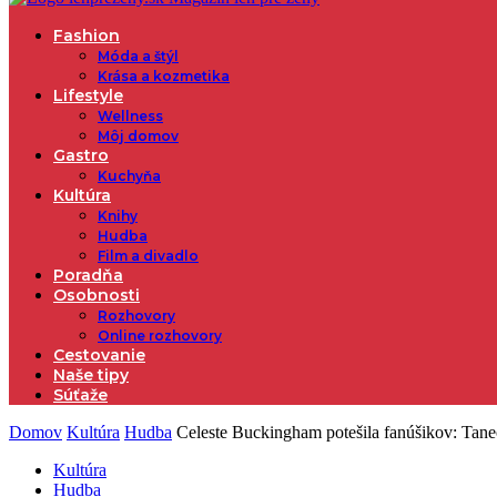
Fashion
Móda a štýl
Krása a kozmetika
Lifestyle
Wellness
Môj domov
Gastro
Kuchyňa
Kultúra
Knihy
Hudba
Film a divadlo
Poradňa
Osobnosti
Rozhovory
Online rozhovory
Cestovanie
Naše tipy
Súťaže
Domov
Kultúra
Hudba
Celeste Buckingham potešila fanúšikov: Tane
Kultúra
Hudba