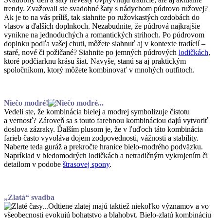
trendy. Zvažovali ste svadobné šaty s nádychom púdrovo ružovej?
Ak je to na vás príliš, tak siahnite po ružovkastých ozdobách do
vlasov a ďalších doplnkoch. Nezabudnite, že púdrová najkrajšie
vynikne na jednoduchých a romantických strihoch. Po púdrovom
doplnku podľa vašej chuti, môžete siahnuť aj v kontexte tradícií –
staré, nové či požičané? Siahnite po jemných púdrových
lodičkách
,
ktoré podčiarknu krásu šiat. Navyše, stanú sa aj praktickým
spoločníkom, ktorý môžete kombinovať v mnohých outfitoch.
Niečo modré!
Vedeli ste, že kombinácia bielej a modrej symbolizuje čistotu
a vernosť? Zároveň sa s touto farebnou kombináciou dajú vytvoriť
doslova zázraky. Ďalším plusom je, že v ľuďoch táto kombinácia
farieb často vyvoláva dojem zodpovednosti, vážnosti a stability.
Naberte teda guráž a prekročte hranice bielo-modrého podväzku.
Napríklad v bledomodrých lodičkách a netradičným vykrojením či
detailom v podobe
štrasovej spony
.
„Zlatá“ svadba
Odtiene zlatej majú taktiež niekoľko významov a vo
všeobecnosti evokujú bohatstvo a blahobyt. Bielo-zlatú kombináciu