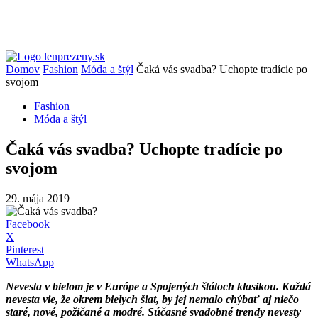
Domov
Fashion
Móda a štýl
Čaká vás svadba? Uchopte tradície po
svojom
Fashion
Móda a štýl
Čaká vás svadba? Uchopte tradície po
svojom
29. mája 2019
Facebook
X
Pinterest
WhatsApp
Nevesta v bielom je v Európe a Spojených štátoch klasikou. Každá
nevesta vie, že okrem bielych šiat, by jej nemalo chýbať aj niečo
staré, nové, požičané a modré. Súčasné svadobné trendy nevesty