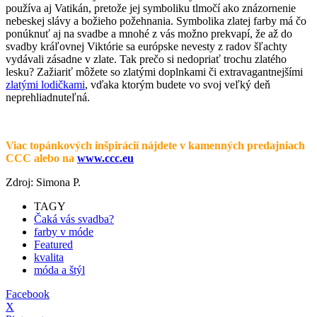
používa aj Vatikán, pretože jej symboliku tlmočí ako znázornenie
nebeskej slávy a božieho požehnania. Symbolika zlatej farby má čo
ponúknuť aj na svadbe a mnohé z vás možno prekvapí, že až do
svadby kráľovnej Viktórie sa európske nevesty z radov šľachty
vydávali zásadne v zlate. Tak prečo si nedopriať trochu zlatého
lesku? Zažiariť môžete so zlatými doplnkami či extravagantnejšími
zlatými lodičkami
, vďaka ktorým budete vo svoj veľký deň
neprehliadnuteľná.
Viac topánkových inšpirácií nájdete v kamenných predajniach
CCC alebo na
www.ccc.eu
Zdroj: Simona P.
TAGY
Čaká vás svadba?
farby v móde
Featured
kvalita
móda a štýl
Facebook
X