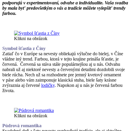
podporujú v experimentovaní, odvahe a individualite. Vaša svadba
by mala byť predovšetkým o vás a tradície môžete vylepšiť trendy
farbou.
Klikni na obrázok
Symbol šťastia z Číny
Zatiaľ čo v Európe sa nevesty obliekajú výlučne do bielej, v Číne
vládne iný trend. Farbou, ktorá v tejto krajine prináša šťastie, je
červená. Červená sa stáva stále populárnejšou aj u nás. Odvahu
nabrali už aj niektoré nevesty a červenými detailmi dozdobili svoje
biele rúcha. Nech už sa rozhodnete pre jemný kvetový ornament
v páse alebo vám zaimponuje klasická stuha, biele šaty krásne
zvýraznia aj červené
lodičky
. Napokon aj u nás je červená farbou
života.
Klikni na obrázok
Púdrová romantika
Svadobný deň a šaty nevesty ovplyvňujú tradície, ale aj aktuálne