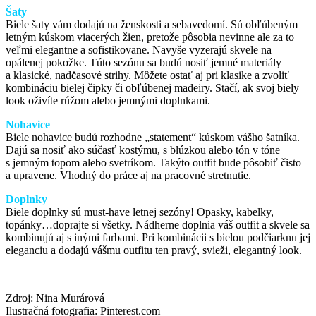
Šaty
Biele šaty vám dodajú na ženskosti a sebavedomí. Sú obľúbeným
letným kúskom viacerých žien, pretože pôsobia nevinne ale za to
veľmi elegantne a sofistikovane. Navyše vyzerajú skvele na
opálenej pokožke. Túto sezónu sa budú nosiť jemné materiály
a klasické, nadčasové strihy. Môžete ostať aj pri klasike a zvoliť
kombináciu bielej čipky či obľúbenej madeiry. Stačí, ak svoj biely
look oživíte rúžom alebo jemnými doplnkami.
Nohavice
Biele nohavice budú rozhodne „statement“ kúskom vášho šatníka.
Dajú sa nosiť ako súčasť kostýmu, s blúzkou alebo tón v tóne
s jemným topom alebo svetríkom. Takýto outfit bude pôsobiť čisto
a upravene. Vhodný do práce aj na pracovné stretnutie.
Doplnky
Biele doplnky sú must-have letnej sezóny! Opasky, kabelky,
topánky…doprajte si všetky. Nádherne doplnia váš outfit a skvele sa
kombinujú aj s inými farbami. Pri kombinácii s bielou podčiarknu jej
eleganciu a dodajú vášmu outfitu ten pravý, svieži, elegantný look.
Zdroj: Nina Murárová
Ilustračná fotografia: Pinterest.com