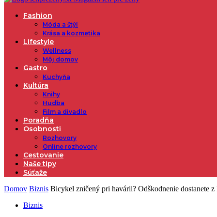
Fashion
Móda a štýl
Krása a kozmetika
Lifestyle
Wellness
Môj domov
Gastro
Kuchyňa
Kultúra
Knihy
Hudba
Film a divadlo
Poradňa
Osobnosti
Rozhovory
Online rozhovory
Cestovanie
Naše tipy
Súťaže
Domov
Biznis
Bicykel zničený pri havárii? Odškodnenie dostanete z
Biznis