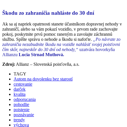
Škodu zo zahraničia nahláste do 30 dní
Ak sa aj napriek opatrnosti stanete účastníkom dopravnej nehody v
zahraničí, alebo sa vám pokazí vozidlo, v prvom rade zachovajte
pokoj, poskytnite prvú pomoc raneným a zavolajte záchrannú
službu. Spíšte správu o nehode a škodu si nafoťte.
„Po návrate zo
zahraničia nezabudnite škodu na vozidle nahlásiť svojej poisťovni
čím skôr, najneskôr do 30 dní od nehody,“
uzatvára hovorkyňa
Allianzu
Lucia Strnad Muthová.
Zdroj:
Allianz – Slovenská poisťovňa, a.s.
TAGY
Autom na dovolenku bez starostí
cestovanie
darček
kvalita
odporucania
pohodlie
poistenie
poznávanie
trendy
výchova