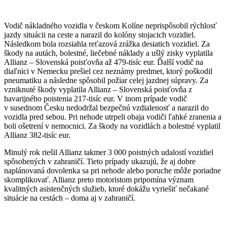
Vodič nákladného vozidla v českom Kolíne neprispôsobil rýchlosť
jazdy situácii na ceste a narazil do kolóny stojacich vozidiel.
Následkom bola rozsiahla reťazová zrážka desiatich vozidiel. Za
škody na autách, bolestné, liečebné náklady a ušlý zisky vyplatila
Allianz – Slovenská poisťovňa až 479-tisíc eur. Ďalší vodič na
diaľnici v Nemecku prešiel cez neznámy predmet, ktorý poškodil
pneumatiku a následne spôsobil požiar celej jazdnej súpravy. Za
vzniknuté škody vyplatila Allianz – Slovenská poisťovňa z
havarijného poistenia 217-tisíc eur. V inom prípade vodič
v susednom Česku nedodržal bezpečnú vzdialenosť a narazil do
vozidla pred sebou. Pri nehode utrpeli obaja vodiči ľahké zranenia a
boli ošetrení v nemocnici. Za škody na vozidlách a bolestné vyplatil
Allianz 382-tisíc eur.
Minulý rok riešil Allianz takmer 3 000 poistných udalostí vozidiel
spôsobených v zahraničí. Tieto prípady ukazujú, že aj dobre
naplánovaná dovolenka sa pri nehode alebo poruche môže poriadne
skomplikovať. Allianz preto motoristom pripomína význam
kvalitných asistenčných služieb, ktoré dokážu vyriešiť nečakané
situácie na cestách – doma aj v zahraničí.