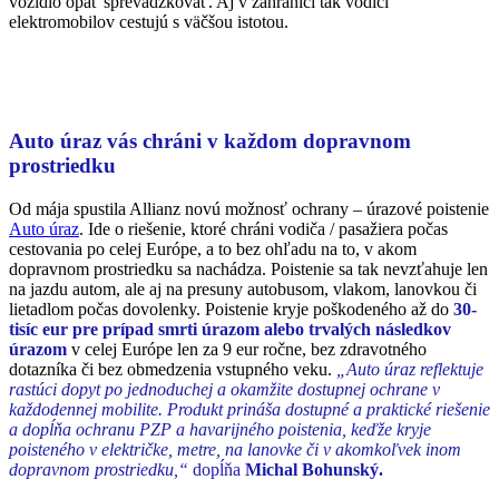
vozidlo opäť sprevádzkovať. Aj v zahraničí tak vodiči
elektromobilov cestujú s väčšou istotou.
Auto úraz vás chráni v každom dopravnom
prostriedku
Od mája spustila Allianz novú možnosť ochrany – úrazové poistenie
Auto úraz
. Ide o riešenie, ktoré chráni vodiča / pasažiera počas
cestovania po celej Európe, a to bez ohľadu na to, v akom
dopravnom prostriedku sa nachádza. Poistenie sa tak nevzťahuje len
na jazdu autom, ale aj na presuny autobusom, vlakom, lanovkou či
lietadlom počas dovolenky. Poistenie kryje poškodeného až do
30-
tisíc eur pre prípad smrti úrazom alebo trvalých následkov
úrazom
v celej Európe len za 9 eur ročne, bez zdravotného
dotazníka či bez obmedzenia vstupného veku.
„Auto úraz reflektuje
rastúci dopyt po jednoduchej a okamžite dostupnej ochrane v
každodennej mobilite. Produkt prináša dostupné a praktické riešenie
a dopĺňa ochranu PZP a havarijného poistenia, keďže kryje
poisteného v električke, metre, na lanovke či v akomkoľvek inom
dopravnom prostriedku,“
dopĺňa
Michal Bohunský.