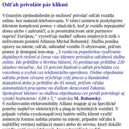
Odťah privoláte pár klikmi
Výrazným zjednodušením je možnosť privolať odťah vozidla
online, bez nutnosti telefonovania.
V rámci asistencie poskytujeme
klientom komplexnú pomoc v situáciách, keď je vozidlo nepojazdné
doma alebo v zahraničí, a to prostredníctvom siete partnerov
naprieč Európou,“
vysvetľuje riaditeľ odboru retailových rizík v
neživotnom poistení Allianzu Michal Bohunský. Služba ponúka
opravy na mieste, odťah, náhradné vozidlo či ubytovanie, pričom
pomoc je dostupná non‑stop.
„S rastúcou popularitou využívania
digitálnych riešení si čoraz viac klientov privoláva odťahovú službu
online. Ide približne o štvrtinu hlásení, čo predstavuje približne 230
zásahov mesačne. Asi 15 percent žiadostí o odťah prichádza cez
voicebota a zvyšok cez telefonického operátora. Online objednanie
odťahu pritom výrazne zrýchľuje celý proces a štandardná
dojazdová doba je približne do 45 minút, pričom vďaka
automatizácii pracujeme na ďalšom skracovaní čakania.
Spokojnosť klientov so službou objednanou cez portál potvrdzuje aj
vysoké hodnotenie: 4,88 z 5,“
uzatvára
M. Bohunský.
S rozširovaním elektromobility Allianz reaguje aj na špecifické
potreby majiteľov elektrických a plug-in hybridných vozidiel. V
prípade vybitia vysokonapäťovej batérie môžu klienti využiť
asistenciu formou nabitia priamo na mieste, prípadne odťahu k
najbližšej verejnej nabíjacej stanici alebo do servisu, ktorý dokáže