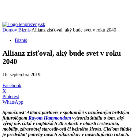
Domov
Biznis
Allianz zisťoval, aký bude svet v roku 2040
Biznis
Allianz zisťoval, aký bude svet v roku
2040
16. septembra 2019
Facebook
X
Pinterest
WhatsApp
Spoločnosť Allianz partners v spolupráci s uznávaným britským
futurológom
Rayom Hammondom
vytvorila štúdiu o tom, aký
vývoj nás čaká v najbližších 20 rokoch v oblasti cestovania,
mobility, zdravotnej starostlivosti či bežného života. Cieľom štúdie
je predvídať potreby našich zákazníkov v nasledujúcich rokoch.