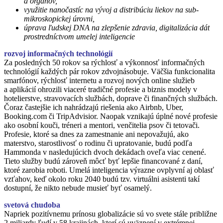
a orgánov,
využitie nanočastíc na vývoj a distribúciu liekov na sub-
mikroskopickej úrovni,
úprava ľudskej DNA na zlepšenie zdravia,
digitalizácia dát
prostredníctvom umelej inteligencie
rozvoj informačných technológií
Za posledných 50 rokov sa rýchlosť a výkonnosť informačných
technológií každých pár rokov zdvojnásobuje. Väčšia funkcionalita
smarfónov, rýchlosť internetu a rozvoj nových online služieb
a aplikácií ohrozili viaceré tradičné profesie a biznis modely v
hotelierstve, stravovacích službách, doprave či finančných službách.
Čoraz častejšie ich nahrádzajú riešenia ako Airbnb, Uber,
Booking.com či TripAdvisior. Naopak vznikajú úplné nové profesie
ako osobní kouči, tréneri a mentori, venčitelia psov či tetovači.
Profesie, ktoré sa dnes za zamestnanie ani nepovažujú, ako
materstvo, starostlivosť o rodinu či upratovanie, budú podľa
Hammonda v nasledujúcich dvoch dekádach oveľa viac cenené.
Tieto služby budú zároveň môcť byť lepšie financované z daní,
ktoré zarobia roboti. Umelá inteligencia výrazne ovplyvní aj oblasť
vzťahov, keď okolo roku 2040 budú tzv. virtuálni asistenti takí
dostupní, že nikto nebude musieť byť osamelý.
svetová chudoba
Napriek pozitívnemu prínosu globalizácie sú vo svete stále približne
2 miliardy ľudí v 58 krajinách, ktorí sú uväznení v extrémnej