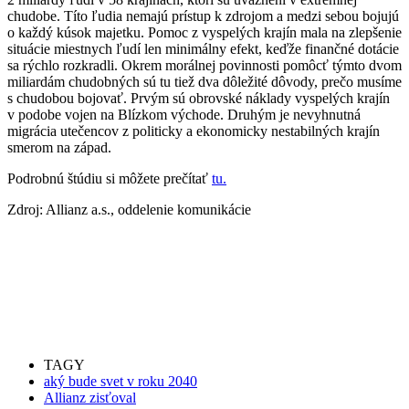
chudobe. Títo ľudia nemajú prístup k zdrojom a medzi sebou bojujú
o každý kúsok majetku. Pomoc z vyspelých krajín mala na zlepšenie
situácie miestnych ľudí len minimálny efekt, keďže finančné dotácie
sa rýchlo rozkradli. Okrem morálnej povinnosti pomôcť týmto dvom
miliardám chudobných sú tu tiež dva dôležité dôvody, prečo musíme
s chudobou bojovať. Prvým sú obrovské náklady vyspelých krajín
v podobe vojen na Blízkom východe. Druhým je nevyhnutná
migrácia utečencov z politicky a ekonomicky nestabilných krajín
smerom na západ.
Podrobnú štúdiu si môžete prečítať
tu.
Zdroj: Allianz a.s., oddelenie komunikácie
TAGY
aký bude svet v roku 2040
Allianz zisťoval