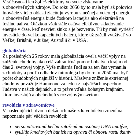
V súčasnosti len 8,4 % elektriny vo svete získavame
z obnoviteľných zdrojov. Do roku 2050 by to mala byť až polovica.
Inovácie v tejto oblasti zlacňujú výrobu slnečnej a veternej energie
a obnoviteľná energia bude čoskoro lacnejšia ako elektráreň na
fosílne palivá. Otázkou však stále ostáva efektívne skladovanie
energie v čase, keď nesvieti slnko a je bezvetrie. Tú by mali vyriešiť
investície do veľkokapacitných batérií, ktoré už začali využívať vo
Veľkej Británii, v Južnej Austrálii či v USA.
globalizácia
Za posledných 25 rokov mala globalizácia oveľa väčší vplyv na
zníženie chudoby ako celá zahraničná pomoc bohatých krajín od
čias 2. svetovej vojny. Vyše miliarda ľudí sa za ten čas vymanila
z chudoby a podľa odhadov futurológa by do roku 2050 mal byť
počet chudobných najnižší v histórii. Masívne zníženie extrémnej
chudoby považuje Hammond za jeden z najväčších úspechov
ľudstva v našich dejinách, a to práve vďaka bohatým krajinám,
ktoré investujú a obchodujú s rozvojovým svetom.
revolúcia v zdravotníctve
V nasledujúcich dvoch dekádach naše zdravotníctvo zmení na
nepoznanie päť väčších revolúcií:
personalizovaná liečba založená na osobnej DNA analýze,
využitie kmeňových buniek na opravu či obnovu rastu tkanív