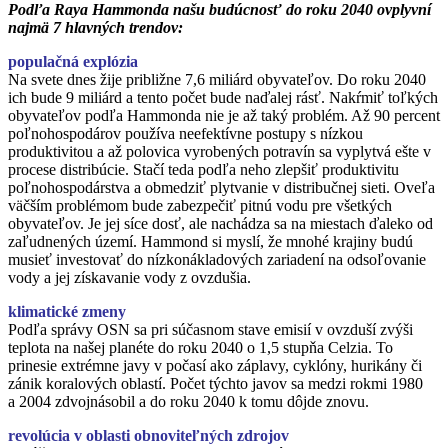
Podľa Raya Hammonda našu budúcnosť do roku 2040 ovplyvní
najmä 7 hlavných trendov:
populačná explózia
Na svete dnes žije približne 7,6 miliárd obyvateľov. Do roku 2040
ich bude 9 miliárd a tento počet bude naďalej rásť. Nakŕmiť toľkých
obyvateľov podľa Hammonda nie je až taký problém. Až 90 percent
poľnohospodárov používa neefektívne postupy s nízkou
produktivitou a až polovica vyrobených potravín sa vyplytvá ešte v
procese distribúcie. Stačí teda podľa neho zlepšiť produktivitu
poľnohospodárstva a obmedziť plytvanie v distribučnej sieti. Oveľa
väčším problémom bude zabezpečiť pitnú vodu pre všetkých
obyvateľov. Je jej síce dosť, ale nachádza sa na miestach ďaleko od
zaľudnených území. Hammond si myslí, že mnohé krajiny budú
musieť investovať do nízkonákladových zariadení na odsoľovanie
vody a jej získavanie vody z ovzdušia.
klimatické zmeny
Podľa správy OSN sa pri súčasnom stave emisií v ovzduší zvýši
teplota na našej planéte do roku 2040 o 1,5 stupňa Celzia. To
prinesie extrémne javy v počasí ako záplavy, cyklóny, hurikány či
zánik koralových oblastí. Počet týchto javov sa medzi rokmi 1980
a 2004 zdvojnásobil a do roku 2040 k tomu dôjde znovu.
revolúcia v oblasti obnoviteľných zdrojov