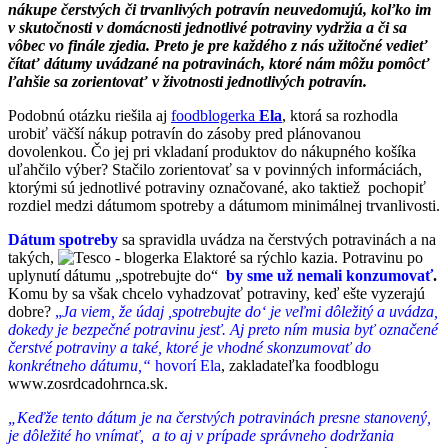
nákupe čerstvých či trvanlivých potravín neuvedomujú, koľko im
v skutočnosti v domácnosti jednotlivé potraviny vydržia a či sa
vôbec vo finále zjedia. Preto je pre každého z nás užitočné vedieť
čítať dátumy uvádzané na potravinách, ktoré nám môžu pomôcť
ľahšie sa zorientovať v životnosti jednotlivých potravín.
Podobnú otázku riešila aj
foodblogerka
Ela
, ktorá sa rozhodla
urobiť väčší nákup potravín do zásoby pred plánovanou
dovolenkou. Čo jej pri vkladaní produktov do nákupného košíka
uľahčilo výber? Stačilo zorientovať sa v povinných informáciách,
ktorými sú jednotlivé potraviny označované, ako taktiež pochopiť
rozdiel medzi dátumom spotreby a dátumom minimálnej trvanlivosti.
Dátum spotreby
sa spravidla uvádza na čerstvých potravinách a na
takých,
ktoré sa rýchlo kazia. Potravinu po
uplynutí dátumu „spotrebujte do“
by sme už nemali konzumovať
.
Komu by sa však chcelo vyhadzovať potraviny, keď ešte vyzerajú
dobre?
„
Ja viem, že údaj ,spotrebujte do‘ je veľmi dôležitý a uvádza,
dokedy je bezpečné potravinu jesť. Aj preto ním musia byť označené
čerstvé potraviny a také, ktoré je vhodné skonzumovať do
konkrétneho dátumu,“
hovorí Ela
, zakladateľka foodblogu
www.zosrdcadohrnca.sk.
„Keďže tento dátum je na čerstvých potravinách presne stanovený,
je dôležité ho vnímať, a to aj v prípade správneho dodržania