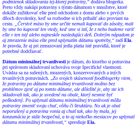
podmienok skladovania tej-ktorej potraviny,“
dodáva blogerka.
Preto vždy nakúpi potraviny s týmto dátumom v množstve, ktoré
dokáže zužitkovať ešte pred odchodom z domu alebo v prvých
dňoch dovolenky, keď sa rozhodne si ich pribaliť ako proviant na
cestu.
„Čerstvé mäso by sme určite nemali kupovať do zásoby, mali
by sme ho kupovať len vtedy, keď sme si istí, že z neho budeme variť
ešte v ten istý alebo najneskôr nasledujúci deň. Dobrým nápadom je
aj zmrazenie mäsa ešte pred uplynutím dátumu spotreby,“
radí
Ela
.
Je pravda, že aj pri zmrazovaní jedla platia isté pravidlá, ktoré je
potrebné dodržiavať.
Dátum minimálnej trvanlivosti
je dátum, do ktorého si potravina
pri správnom skladovaní uchováva svoje špecifické vlastnosti.
Uvádza sa na sušených, mrazených, konzervovaných a iných
trvanlivých potravinách. „
Zo svojich skúseností foodblogerky viem,
že potraviny po dátume minimálnej trvanlivosti možno bez
problémov zjesť aj po tomto dátume, ale dôležité je, aby ste ich
skladovali tak, ako je uvedené na obale, ktorý nesmie byť
poškodený. Po uplynutí dátumu minimálnej trvanlivosti môžu
potraviny zmeniť svoju chuť, vôňu či štruktúru. No ak je obal
neporušený a potravina vonia aj chutí tak, ako by mala, jej
konzumácia je stále bezpečná, a to aj niekoľko mesiacov po uplynutí
dátumu minimálnej trvanlivosti,“
spresňuje
Ela.