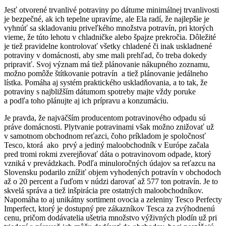
Jesť otvorené trvanlivé potraviny po dátume minimálnej trvanlivosti
je bezpečné, ak ich tepelne upravíme, ale Ela radí, že najlepšie je
vyhnúť sa skladovaniu priveľkého množstva potravín, pri ktorých
vieme, že túto lehotu v chladničke alebo špajze prekročia. Dôležité
je tiež pravidelne kontrolovať všetky chladené či inak uskladnené
potraviny v domácnosti, aby sme mali prehľad, čo treba dokedy
pripraviť. Svoj význam má tiež plánovanie nákupného zoznamu,
možno pomôže štítkovanie potravín a tiež plánovanie jedálneho
lístka. Pomáha aj systém praktického uskladňovania, a to tak, že
potraviny s najbližším dátumom spotreby majte vždy poruke
a podľa toho plánujte aj ich prípravu a konzumáciu.
Je pravda, že najväčším producentom potravinového odpadu sú
práve domácnosti. Plytvanie potravinami však možno znižovať už
v samotnom obchodnom reťazci, čoho príkladom je spoločnosť
Tesco, ktorá ako prvý a jediný maloobchodník v Európe začala
pred tromi rokmi zverejňovať dáta o potravinovom odpade, ktorý
vzniká v prevádzkach. Podľa minuloročných údajov sa reťazcu na
Slovensku podarilo znížiť objem vyhodených potravín v obchodoch
až o 20 percent a ľuďom v núdzi darovať až 577 ton potravín. Je to
skvelá správa a tiež inšpirácia pre ostatných maloobchodníkov.
Napomáha to aj unikátny sortiment ovocia a zeleniny Tesco Perfecty
Imperfect, ktorý je dostupný pre zákazníkov Tesca za zvýhodnenú
cenu, pričom dodávatelia ušetria množstvo výživných plodín už pri