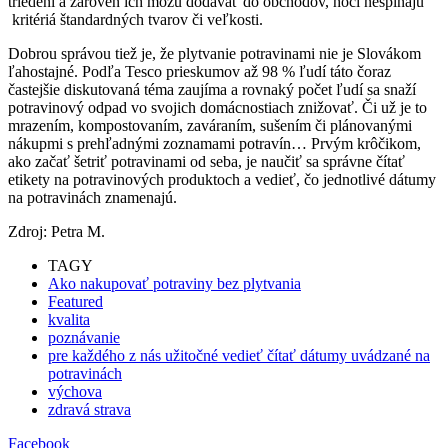
triedení a zároveň ich môžu dodávať do obchodov, hoci nespĺňajú
kritériá štandardných tvarov či veľkosti.
Dobrou správou tiež je, že plytvanie potravinami nie je Slovákom
ľahostajné. Podľa Tesco prieskumov až 98 % ľudí táto čoraz
častejšie diskutovaná téma zaujíma a rovnaký počet ľudí sa snaží
potravinový odpad vo svojich domácnostiach znižovať. Či už je to
mrazením, kompostovaním, zaváraním, sušením či plánovanými
nákupmi s prehľadnými zoznamami potravín… Prvým krôčikom,
ako začať šetriť potravinami od seba, je naučiť sa správne čítať
etikety na potravinových produktoch a vedieť, čo jednotlivé dátumy
na potravinách znamenajú.
Zdroj: Petra M.
TAGY
Ako nakupovať potraviny bez plytvania
Featured
kvalita
poznávanie
pre každého z nás užitočné vedieť čítať dátumy uvádzané na
potravinách
výchova
zdravá strava
Facebook