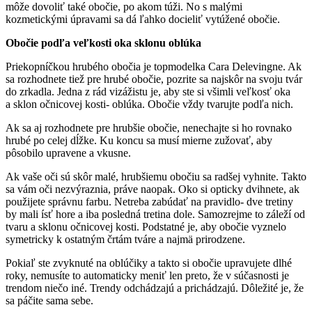
môže dovoliť také obočie, po akom túži. No s malými
kozmetickými úpravami sa dá ľahko docieliť vytúžené obočie.
Obočie podľa veľkosti oka sklonu oblúka
Priekopníčkou hrubého obočia je topmodelka Cara Delevingne. Ak
sa rozhodnete tiež pre hrubé obočie, pozrite sa najskôr na svoju tvár
do zrkadla. Jedna z rád vizážistu je, aby ste si všimli veľkosť oka
a sklon očnicovej kosti- oblúka. Obočie vždy tvarujte podľa nich.
Ak sa aj rozhodnete pre hrubšie obočie, nenechajte si ho rovnako
hrubé po celej dĺžke. Ku koncu sa musí mierne zužovať, aby
pôsobilo upravene a vkusne.
Ak vaše oči sú skôr malé, hrubšiemu obočiu sa radšej vyhnite. Takto
sa vám oči nezvýraznia, práve naopak. Oko si opticky dvihnete, ak
použijete správnu farbu. Netreba zabúdať na pravidlo- dve tretiny
by mali ísť hore a iba posledná tretina dole. Samozrejme to záleží od
tvaru a sklonu očnicovej kosti. Podstatné je, aby obočie vyznelo
symetricky k ostatným črtám tváre a najmä prirodzene.
Pokiaľ ste zvyknuté na oblúčiky a takto si obočie upravujete dlhé
roky, nemusíte to automaticky meniť len preto, že v súčasnosti je
trendom niečo iné. Trendy odchádzajú a prichádzajú. Dôležité je, že
sa páčite sama sebe.