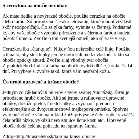
S ceruzkou na obočie bez obáv
Ak máte riedke a nevýrazné obočie, použite ceruzku na obočie
alebo farbu. Sú prirodzenejšie ako tetovanie, ktoré mnohí vizážisti
skôr neodporúčajú. Čo sa týka farby, vyhnite sa čiernej. Podstatné
je, aby vaše obočie vyzeralo prirodzene a s čiernou farbou budete
pôsobiť umelo. Zvoľte o tón svetlejší odtieň, ako sú vaše vlasy.
Ceruzkou iba „čiarkujte“. Nikdy ňou nekreslite celé línie. Použite
ich na to, aby ste chĺpky jemne dokreslili medzi vlastné. Takto sa
obočie opticky zhustí. Zvoľte si aj vhodný tvar obočia.
Z praktického hľadiska farba na obočie vydrží dlhšie, konkt. 7- 14
dní. Pri výbere si zvoľte takú, ktorá vám nesfarbí kožu.
Čo urobí upravené a krásne obočie?
Jedným zo základných pilierov stavby zvanej
francúzsky šarm
je
prirodzene hrubé obočie. Akú sú jemne a rafinovane upravené
oblúky, dokážu prekryť nedostatky a zvýrazniť prednosti
efektívnejšie ako dvojcentimetrová mejkapová omietka. Správne
vytrhané obočie vám napríklad zníži privysoké čelo, opticky zväčší
čela príliš nízke, vykúzli neexistujúce lícne kosti atď. Upravené
obočie dodá celému pohľadu ten správny šmrnc.
Zdroje:http://krasnetelo.sk/koruna-krasy-obocie