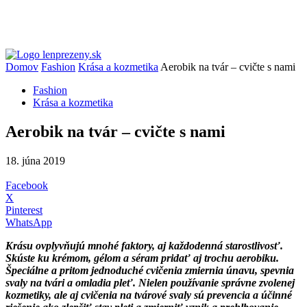
Domov
Fashion
Krása a kozmetika
Aerobik na tvár – cvičte s nami
Fashion
Krása a kozmetika
Aerobik na tvár – cvičte s nami
18. júna 2019
Facebook
X
Pinterest
WhatsApp
Krásu ovplyvňujú mnohé faktory, aj každodenná starostlivosť.
Skúste ku krémom, gélom a séram pridať aj trochu aerobiku.
Špeciálne a pritom jednoduché cvičenia zmiernia únavu, spevnia
svaly na tvári a omladia pleť. Nielen používanie správne zvolenej
kozmetiky, ale aj cvičenia na tvárové svaly sú prevencia a účinné