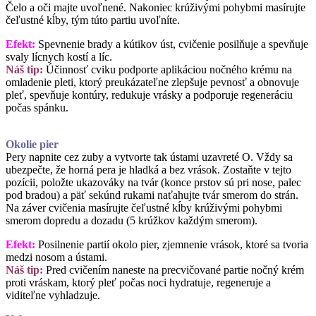
Čelo a oči majte uvoľnené. Nakoniec krúživými pohybmi masírujte
čeľustné kĺby, tým túto partiu uvoľníte.
Efekt:
Spevnenie brady a kútikov úst, cvičenie posilňuje a spevňuje
svaly lícnych kostí a líc.
Náš tip:
Účinnosť cviku podporte aplikáciou nočného krému na
omladenie pleti, ktorý preukázateľne zlepšuje pevnosť a obnovuje
pleť, spevňuje kontúry, redukuje vrásky a podporuje regeneráciu
počas spánku.
Okolie pier
Pery napnite cez zuby a vytvorte tak ústami uzavreté O. Vždy sa
ubezpečte, že horná pera je hladká a bez vrások. Zostaňte v tejto
pozícii, položte ukazováky na tvár (konce prstov sú pri nose, palec
pod bradou) a päť sekúnd rukami naťahujte tvár smerom do strán.
Na záver cvičenia masírujte čeľustné kĺby krúživými pohybmi
smerom dopredu a dozadu (5 krúžkov každým smerom).
Efekt:
Posilnenie partií okolo pier, zjemnenie vrások, ktoré sa tvoria
medzi nosom a ústami.
Náš tip:
Pred cvičením naneste na precvičované partie nočný krém
proti vráskam, ktorý pleť počas noci hydratuje, regeneruje a
viditeľne vyhladzuje.