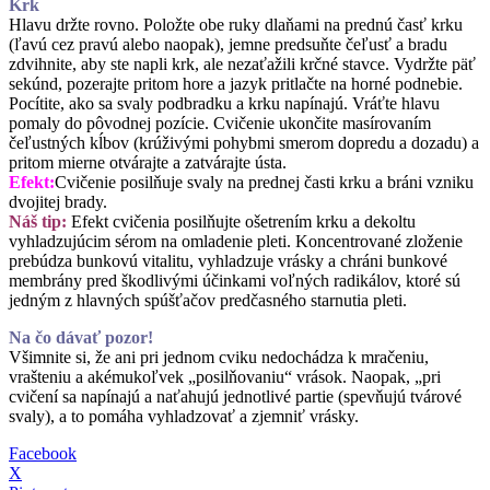
Krk
Hlavu držte rovno. Položte obe ruky dlaňami na prednú časť krku
(ľavú cez pravú alebo naopak), jemne predsuňte čeľusť a bradu
zdvihnite, aby ste napli krk, ale nezaťažili krčné stavce. Vydržte päť
sekúnd, pozerajte pritom hore a jazyk pritlačte na horné podnebie.
Pocítite, ako sa svaly podbradku a krku napínajú. Vráťte hlavu
pomaly do pôvodnej pozície. Cvičenie ukončite masírovaním
čeľustných kĺbov (krúživými pohybmi smerom dopredu a dozadu) a
pritom mierne otvárajte a zatvárajte ústa.
Efekt:
Cvičenie posilňuje svaly na prednej časti krku a bráni vzniku
dvojitej brady.
Náš tip:
Efekt cvičenia posilňujte ošetrením krku a dekoltu
vyhladzujúcim sérom na omladenie pleti. Koncentrované zloženie
prebúdza bunkovú vitalitu, vyhladzuje vrásky a chráni bunkové
membrány pred škodlivými účinkami voľných radikálov, ktoré sú
jedným z hlavných spúšťačov predčasného starnutia pleti.
Na čo dávať pozor!
Všimnite si, že ani pri jednom cviku nedochádza k mračeniu,
vrašteniu a akémukoľvek „posilňovaniu“ vrások. Naopak, „pri
cvičení sa napínajú a naťahujú jednotlivé partie (spevňujú tvárové
svaly), a to pomáha vyhladzovať a zjemniť vrásky.
Facebook
X