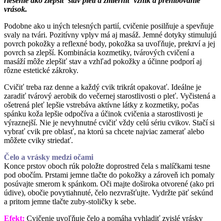
riešenie ako zlepšiť stav pleti a zmierniť vznik a prehlbovanie
vrások.
Podobne ako u iných telesných partií, cvičenie posilňuje a spevňuje
svaly na tvári. Pozitívny vplyv má aj masáž. Jemné dotyky stimulujú
povrch pokožky a reflexné body, pokožka sa uvoľňuje, prekrví a jej
povrch sa zlepší. Kombinácia kozmetiky, tvárových cvičení a
masáží môže zlepšiť stav a vzhľad pokožky a účinne podporí aj
rôzne estetické zákroky.
Cvičiť treba raz denne a každý cvik trikrát opakovať. Ideálne je
zaradiť tvárový aerobik do večernej starostlivosti o pleť. Vyčistená a
ošetrená pleť lepšie vstrebáva aktívne látky z kozmetiky, počas
spánku koža lepšie odpočíva a účinok cvičenia a starostlivosti je
výraznejší. Nie je nevyhnutné cvičiť vždy celú sériu cvikov. Stačí si
vybrať cvik pre oblasť, na ktorú sa chcete najviac zamerať alebo
môžete cviky striedať.
Čelo a vrásky medzi očami
Konce prstov oboch rúk položte doprostred čela s malíčkami tesne
pod obočím. Prstami jemne tlačte do pokožky a zároveň ich pomaly
posúvajte smerom k spánkom. Oči majte doširoka otvorené (ako pri
údive), obočie povytiahnuté, čelo nezvrašťujte. Vydržte päť sekúnd
a pritom jemne tlačte zuby-stoličky k sebe.
Efekt:
Cvičenie uvoľňuje čelo a pomáha vyhladiť zvislé vrásky