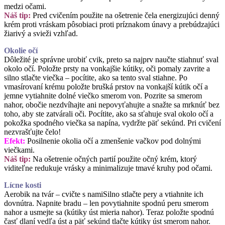
medzi očami.
Náš tip:
Pred cvičením použite na ošetrenie čela energizujúci denný
krém proti vráskam pôsobiaci proti príznakom únavy a prebúdzajúci
žiarivý a svieži vzhľad.
Okolie očí
Dôležité je správne urobiť cvik, preto sa najprv naučte stiahnuť sval
okolo očí. Položte prsty na vonkajšie kútiky, oči pomaly zavrite a
silno stlačte viečka – pocítite, ako sa tento sval stiahne. Po
vmasírovaní krému položte brušká prstov na vonkajší kútik očí a
jemne vytiahnite dolné viečko smerom von. Pozrite sa smerom
nahor, obočie nezdvíhajte ani nepovyťahujte a snažte sa mrknúť bez
toho, aby ste zatvárali oči. Pocítite, ako sa sťahuje sval okolo očí a
pokožka spodného viečka sa napína, vydržte päť sekúnd. Pri cvičení
nezvrašťujte čelo!
Efekt:
Posilnenie okolia očí a zmenšenie vačkov pod dolnými
viečkami.
Náš tip:
Na ošetrenie očných partií použite očný krém, ktorý
viditeľne redukuje vrásky a minimalizuje tmavé kruhy pod očami.
Lícne kosti
Aerobik na tvár – cvičte s namiSilno stlačte pery a vtiahnite ich
dovnútra. Napnite bradu – len povytiahnite spodnú peru smerom
nahor a usmejte sa (kútiky úst mieria nahor). Teraz položte spodnú
časť dlaní vedľa úst a päť sekúnd tlačte kútiky úst smerom nahor.