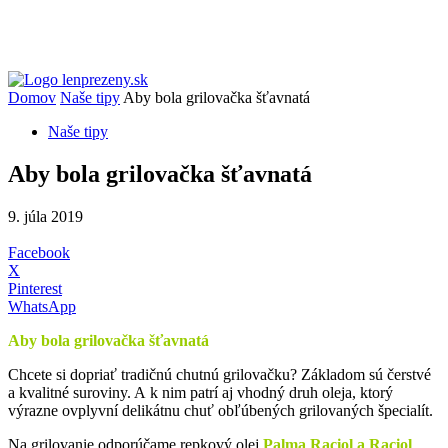
Domov
Naše tipy
Aby bola grilovačka šťavnatá
Naše tipy
Aby bola grilovačka šťavnatá
9. júla 2019
Facebook
X
Pinterest
WhatsApp
Aby bola grilovačka šťavnatá
Chcete si dopriať tradičnú chutnú grilovačku? Základom sú čerstvé
a kvalitné suroviny. A k nim patrí aj vhodný druh oleja, ktorý
výrazne ovplyvní delikátnu chuť obľúbených grilovaných špecialít.
Na grilovanie odporúčame repkový olej
Palma Raciol a Raciol