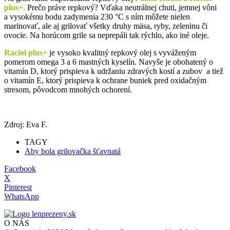
plus+.
Prečo práve repkový? Vďaka neutrálnej chuti, jemnej vôni
a vysokému bodu zadymenia 230 °C s ním môžete nielen
marinovať, ale aj grilovať všetky druhy mäsa, ryby, zeleninu či
ovocie. Na horúcom grile sa neprepáli tak rýchlo, ako iné oleje.
Raciol plus+
je vysoko kvalitný repkový olej s vyváženým
pomerom omega 3 a 6 mastných kyselín. Navyše je obohatený o
vitamín D, ktorý prispieva k udržaniu zdravých kostí a zubov a tiež
o vitamín E, ktorý prispieva k ochrane buniek pred oxidačným
stresom, pôvodcom mnohých ochorení.
Zdroj: Eva F.
TAGY
Aby bola grilovačka šťavnatá
Facebook
X
Pinterest
WhatsApp
O NÁS