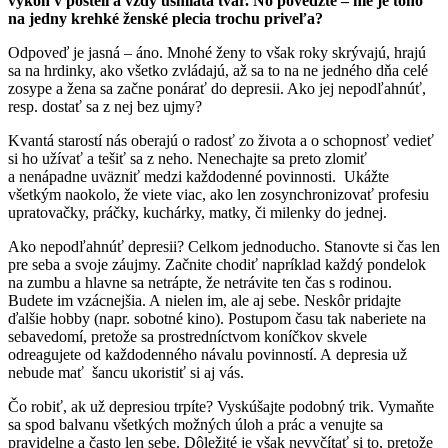
výkon v posteli a vždy usmiata tvár. No povedzte – nie je toho
na jedny krehké ženské plecia trochu priveľa?
Odpoveď je jasná – áno. Mnohé ženy to však roky skrývajú, hrajú
sa na hrdinky, ako všetko zvládajú, až sa to na ne jedného dňa celé
zosype a žena sa začne ponárať do depresii. Ako jej nepodľahnúť,
resp. dostať sa z nej bez ujmy?
Kvantá starostí nás oberajú o radosť zo života a o schopnosť vedieť
si ho užívať a tešiť sa z neho. Nenechajte sa preto zlomiť
a nenápadne uväzniť medzi každodenné povinnosti. Ukážte
všetkým naokolo, že viete viac, ako len zosynchronizovať profesiu
upratovačky, práčky, kuchárky, matky, či milenky do jednej.
Ako nepodľahnúť depresii? Celkom jednoducho. Stanovte si čas len
pre seba a svoje záujmy. Začnite chodiť napríklad každý pondelok
na zumbu a hlavne sa netrápte, že netrávite ten čas s rodinou.
Budete im vzácnejšia. A nielen im, ale aj sebe. Neskôr pridajte
ďalšie hobby (napr. sobotné kino). Postupom času tak naberiete na
sebavedomí, pretože sa prostredníctvom koníčkov skvele
odreagujete od každodenného návalu povinností. A depresia už
nebude mať šancu ukoristiť si aj vás.
Čo robiť, ak už depresiou trpíte? Vyskúšajte podobný trik. Vymaňte
sa spod balvanu všetkých možných úloh a prác a venujte sa
pravidelne a často len sebe. Dôležité je však nevyčítať si to, pretože