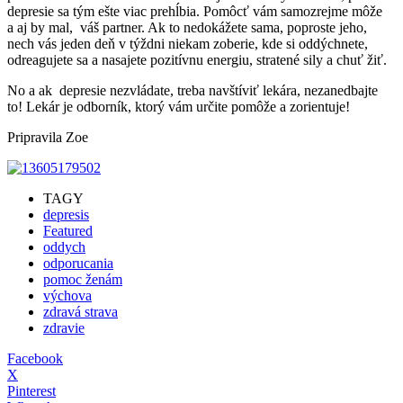
depresie sa tým ešte viac prehĺbia. Pomôcť vám samozrejme môže
a aj by mal, váš partner. Ak to nedokážete sama, poproste jeho,
nech vás jeden deň v týždni niekam zoberie, kde si oddýchnete,
odreagujete sa a nasajete pozitívnu energiu, stratené sily a chuť žiť.
No a ak depresie nezvládate, treba navštíviť lekára, nezanedbajte
to! Lekár je odborník, ktorý vám určite pomôže a zorientuje!
Pripravila Zoe
TAGY
depresis
Featured
oddych
odporucania
pomoc ženám
výchova
zdravá strava
zdravie
Facebook
X
Pinterest