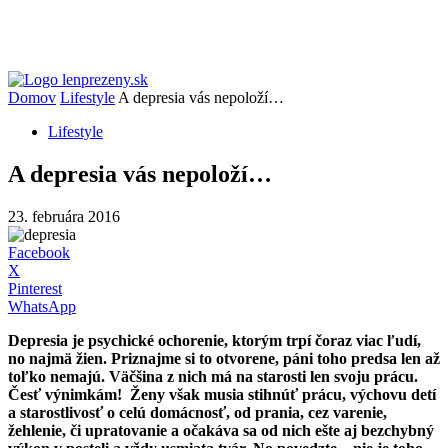
Domov
Lifestyle
A depresia vás nepoloží…
Lifestyle
A depresia vás nepoloží…
23. februára 2016
Facebook
X
Pinterest
WhatsApp
Depresia je psychické ochorenie, ktorým trpí čoraz viac ľudí,
no najmä žien. Priznajme si to otvorene, páni toho predsa len až
toľko nemajú. Väčšina z nich má na starosti len svoju prácu.
Česť výnimkám! Ženy však musia stihnúť prácu, výchovu detí
a starostlivosť o celú domácnosť, od prania, cez varenie,
žehlenie, či upratovanie a očakáva sa od nich ešte aj bezchybný